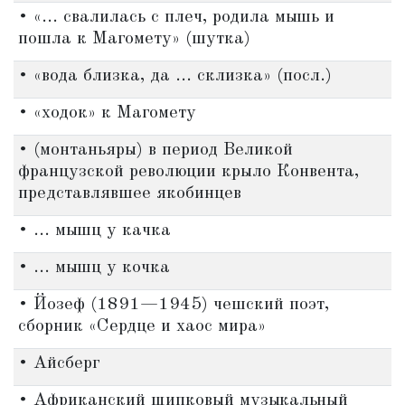
• «... свалилась с плеч, родила мышь и
пошла к Магомету» (шутка)
• «вода близка, да ... склизка» (посл.)
• «ходок» к Магомету
• (монтаньяры) в период Великой
французской революции крыло Конвента,
представлявшее якобинцев
• ... мышц у качка
• ... мышц у кочка
• Йозеф (1891—1945) чешский поэт,
сборник «Сердце и хаос мира»
• Айсберг
• Африканский щипковый музыкальный