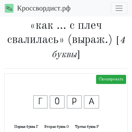
«как ... с плеч
свалилась» (выраж.)
[
4
буквы
]
Скопировать
Г
О
Р
А
Первая буква Г
Вторая буква О
Третья буква Р