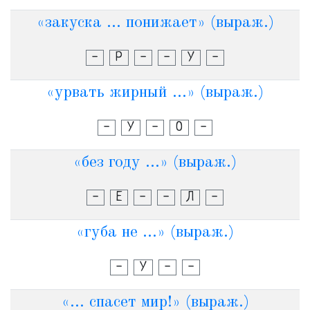
«закуска ... понижает» (выраж.)
-
Р
-
-
У
-
«урвать жирный ...» (выраж.)
-
У
-
О
-
«без году ...» (выраж.)
-
Е
-
-
Л
-
«губа не ...» (выраж.)
-
У
-
-
«... спасет мир!» (выраж.)