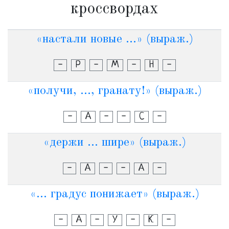
кроссвордах
«настали новые ...» (выраж.)
-
Р
-
М
-
Н
-
«получи, ..., гранату!» (выраж.)
-
А
-
-
С
-
«держи ... шире» (выраж.)
-
А
-
-
А
-
«... градус понижает» (выраж.)
-
А
-
У
-
К
-