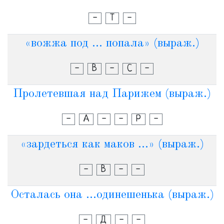
-
Т
-
«вожжа под ... попала» (выраж.)
-
В
-
С
-
Пролетевшая над Парижем (выраж.)
-
А
-
-
Р
-
«зардеться как маков ...» (выраж.)
-
В
-
-
Осталась она ...одинешенька (выраж.)
-
Д
-
-