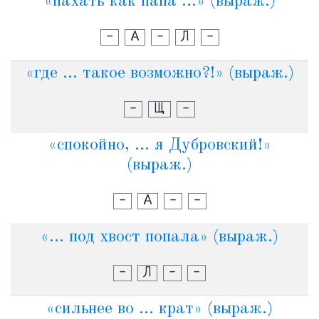
«пахать как папа ...» (выраж.)
-
А
-
Л
-
«где ... такое возможно?!» (выраж.)
-
Щ
-
«спокойно, ... я Дубровский!»
(выраж.)
-
А
-
-
«... под хвост попала» (выраж.)
-
Л
-
-
«сильнее во ... крат» (выраж.)