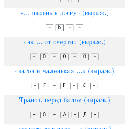
«... парень в доску» (выраж.)
-
В
-
-
«на ... от смерти» (выраж.)
-
О
-
О
-
О
-
«вагон и маленькая ...» (выраж.)
-
Е
-
Е
-
К
-
Трансп. перед балом (выраж.)
-
О
-
А
-
Л
-