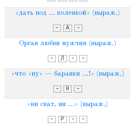
«дать под ... коленкой» (выраж.)
-
А
-
Орган любви мужчин (выраж.)
-
Л
-
-
«что »ну« — баранки ...!» (выраж.)
-
Н
-
«ни сват, ни ...» (выраж.)
-
Р
-
-