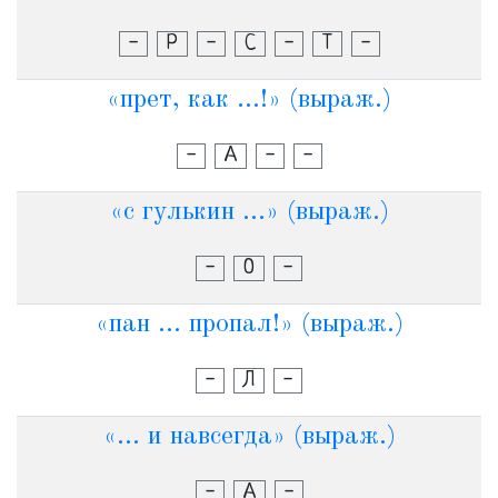
-
Р
-
С
-
Т
-
«прет, как ...!» (выраж.)
-
А
-
-
«с гулькин ...» (выраж.)
-
О
-
«пан ... пропал!» (выраж.)
-
Л
-
«... и навсегда» (выраж.)
-
А
-