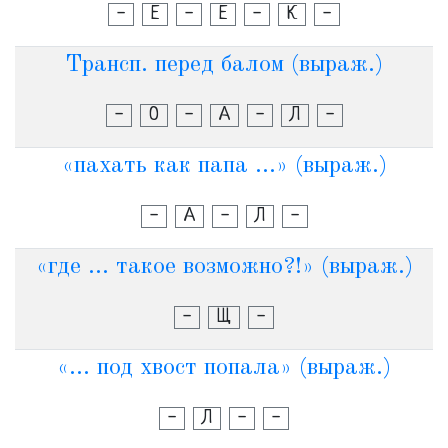
-
Е
-
Е
-
К
-
Трансп. перед балом (выраж.)
-
О
-
А
-
Л
-
«пахать как папа ...» (выраж.)
-
А
-
Л
-
«где ... такое возможно?!» (выраж.)
-
Щ
-
«... под хвост попала» (выраж.)
-
Л
-
-