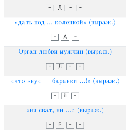
-
Д
-
-
«дать под ... коленкой» (выраж.)
-
А
-
Орган любви мужчин (выраж.)
-
Л
-
-
«что »ну« — баранки ...!» (выраж.)
-
Н
-
«ни сват, ни ...» (выраж.)
-
Р
-
-