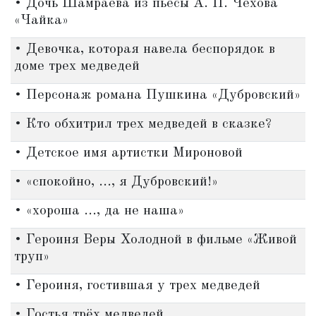
• Дочь Шамраева из пьесы А. П. Чехова
«Чайка»
• Девочка, которая навела беспорядок в
доме трех медведей
• Персонаж романа Пушкина «Дубровский»
• Кто обхитрил трех медведей в сказке?
• Детское имя артистки Мироновой
• «спокойно, ..., я Дубровский!»
• «хороша ..., да не наша»
• Героиня Веры Холодной в фильме «Живой
труп»
• Героиня, гостившая у трех медведей
• Гостья трёх медведей