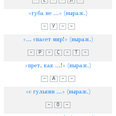
-
Е
-
-
Л
-
«губа не ...» (выраж.)
-
У
-
-
«... спасет мир!» (выраж.)
-
Р
-
С
-
Т
-
«прет, как ...!» (выраж.)
-
А
-
-
«с гулькин ...» (выраж.)
-
О
-