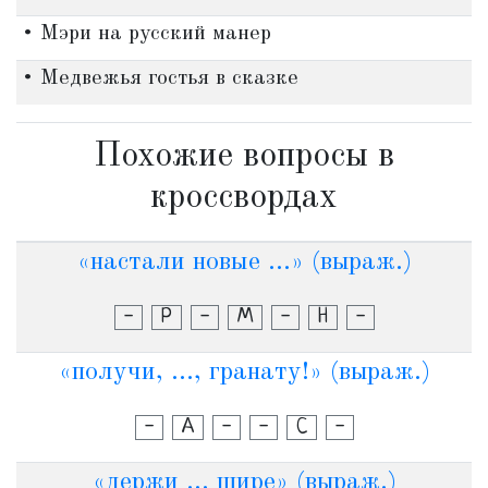
• Мэри на русский манер
• Медвежья гостья в сказке
Похожие вопросы в
кроссвордах
«настали новые ...» (выраж.)
-
Р
-
М
-
Н
-
«получи, ..., гранату!» (выраж.)
-
А
-
-
С
-
«держи ... шире» (выраж.)