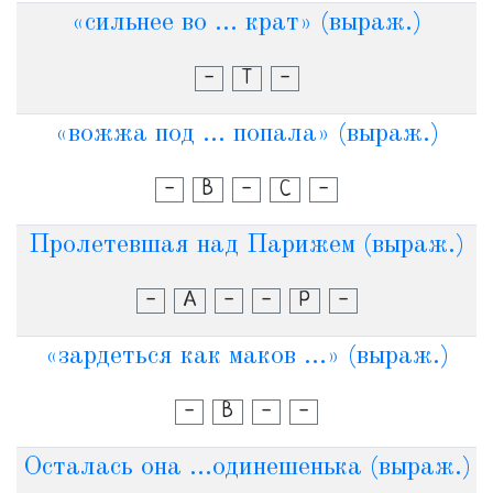
«сильнее во ... крат» (выраж.)
-
Т
-
«вожжа под ... попала» (выраж.)
-
В
-
С
-
Пролетевшая над Парижем (выраж.)
-
А
-
-
Р
-
«зардеться как маков ...» (выраж.)
-
В
-
-
Осталась она ...одинешенька (выраж.)