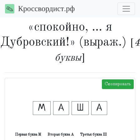
«спокойно, ... я
Дубровский!» (выраж.)
[
4
буквы
]
Скопировать
М
А
Ш
А
Первая буква М
Вторая буква А
Третья буква Ш