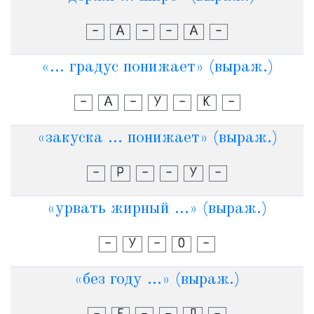
-
А
-
-
А
-
«... градус понижает» (выраж.)
-
А
-
У
-
К
-
«закуска ... понижает» (выраж.)
-
Р
-
-
У
-
«урвать жирный ...» (выраж.)
-
У
-
О
-
«без году ...» (выраж.)