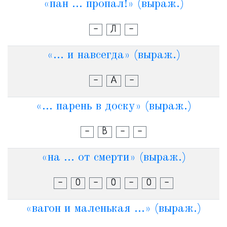
«пан ... пропал!» (выраж.)
-
Л
-
«... и навсегда» (выраж.)
-
А
-
«... парень в доску» (выраж.)
-
В
-
-
«на ... от смерти» (выраж.)
-
О
-
О
-
О
-
«вагон и маленькая ...» (выраж.)