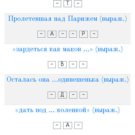
-
Т
-
Пролетевшая над Парижем (выраж.)
-
А
-
-
Р
-
«зардеться как маков ...» (выраж.)
-
В
-
-
Осталась она ...одинешенька (выраж.)
-
Д
-
-
«дать под ... коленкой» (выраж.)
-
А
-