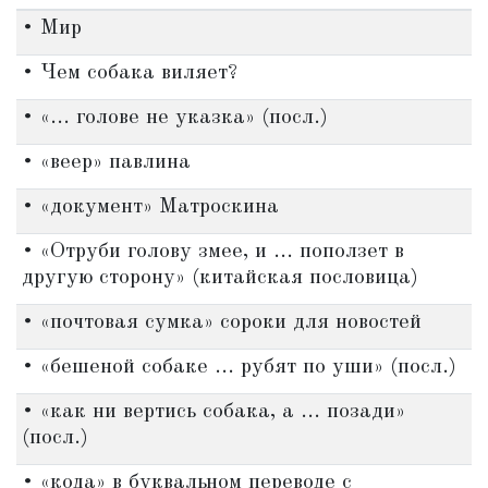
• Мир
• Чем собака виляет?
• «... голове не указка» (посл.)
• «веер» павлина
• «документ» Матроскина
• «Отруби голову змее, и ... поползет в
другую сторону» (китайская пословица)
• «почтовая сумка» сороки для новостей
• «бешеной собаке ... рубят по уши» (посл.)
• «как ни вертись собака, а ... позади»
(посл.)
• «кода» в буквальном переводе с