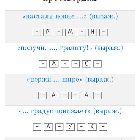
«настали новые ...» (выраж.)
-
Р
-
М
-
Н
-
«получи, ..., гранату!» (выраж.)
-
А
-
-
С
-
«держи ... шире» (выраж.)
-
А
-
-
А
-
«... градус понижает» (выраж.)
-
А
-
У
-
К
-