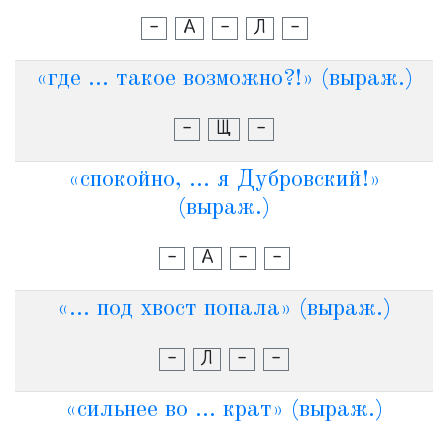
-
А
-
Л
-
«где ... такое возможно?!» (выраж.)
-
Щ
-
«спокойно, ... я Дубровский!»
(выраж.)
-
А
-
-
«... под хвост попала» (выраж.)
-
Л
-
-
«сильнее во ... крат» (выраж.)