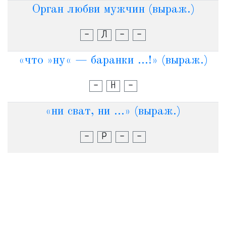
Орган любви мужчин (выраж.)
-
Л
-
-
«что »ну« — баранки ...!» (выраж.)
-
Н
-
«ни сват, ни ...» (выраж.)
-
Р
-
-