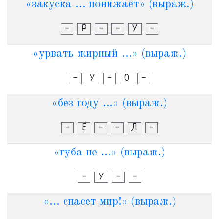
«закуска ... понижает» (выраж.)
-
Р
-
-
У
-
«урвать жирный ...» (выраж.)
-
У
-
О
-
«без году ...» (выраж.)
-
Е
-
-
Л
-
«губа не ...» (выраж.)
-
У
-
-
«... спасет мир!» (выраж.)