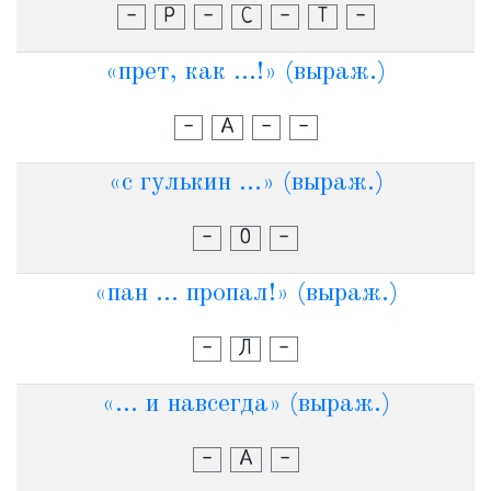
-
Р
-
С
-
Т
-
«прет, как ...!» (выраж.)
-
А
-
-
«с гулькин ...» (выраж.)
-
О
-
«пан ... пропал!» (выраж.)
-
Л
-
«... и навсегда» (выраж.)
-
А
-