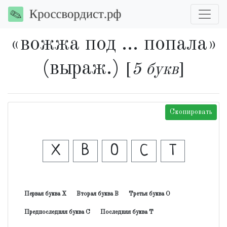
«вожжа под ... попала»
(выраж.)
[
5 букв
]
Скопировать
Х
В
О
С
Т
Первая буква Х
Вторая буква В
Третья буква О
Предпоследняя буква С
Последняя буква Т