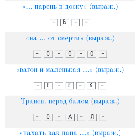
«... парень в доску» (выраж.)
-
В
-
-
«на ... от смерти» (выраж.)
-
О
-
О
-
О
-
«вагон и маленькая ...» (выраж.)
-
Е
-
Е
-
К
-
Трансп. перед балом (выраж.)
-
О
-
А
-
Л
-
«пахать как папа ...» (выраж.)