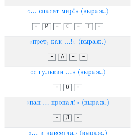
«... спасет мир!» (выраж.)
-
Р
-
С
-
Т
-
«прет, как ...!» (выраж.)
-
А
-
-
«с гулькин ...» (выраж.)
-
О
-
«пан ... пропал!» (выраж.)
-
Л
-
«... и навсегда» (выраж.)