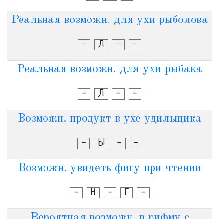
Реальная возможн. для ухи рыболова
-
Л
-
-
Реальная возможн. для ухи рыбака
-
Л
-
-
Возможн. продукт в ухе удильщика
-
Ы
-
-
Возможн. увидеть фигу при чтении
-
Н
-
Г
-
Вероятная возможн. в рифму с