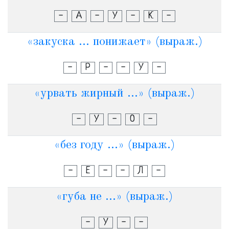
-
А
-
У
-
К
-
«закуска ... понижает» (выраж.)
-
Р
-
-
У
-
«урвать жирный ...» (выраж.)
-
У
-
О
-
«без году ...» (выраж.)
-
Е
-
-
Л
-
«губа не ...» (выраж.)
-
У
-
-