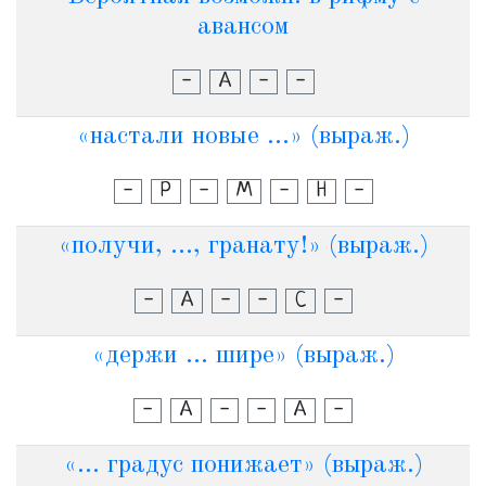
авансом
-
А
-
-
«настали новые ...» (выраж.)
-
Р
-
М
-
Н
-
«получи, ..., гранату!» (выраж.)
-
А
-
-
С
-
«держи ... шире» (выраж.)
-
А
-
-
А
-
«... градус понижает» (выраж.)