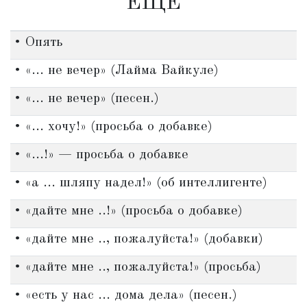
'ЕЩЕ'
• Опять
• «... не вечер» (Лайма Вайкуле)
• «... не вечер» (песен.)
• «... хочу!» (просьба о добавке)
• «...!» — просьба о добавке
• «а ... шляпу надел!» (об интеллигенте)
• «дайте мне ..!» (просьба о добавке)
• «дайте мне .., пожалуйста!» (добавки)
• «дайте мне .., пожалуйста!» (просьба)
• «есть у нас ... дома дела» (песен.)