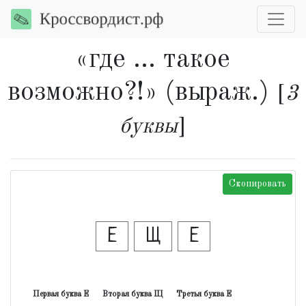
«где ... такое
возможно?!» (выраж.)
[
3
буквы
]
Скопировать
Е
Щ
Е
Первая буква Е
Вторая буква Щ
Третья буква Е