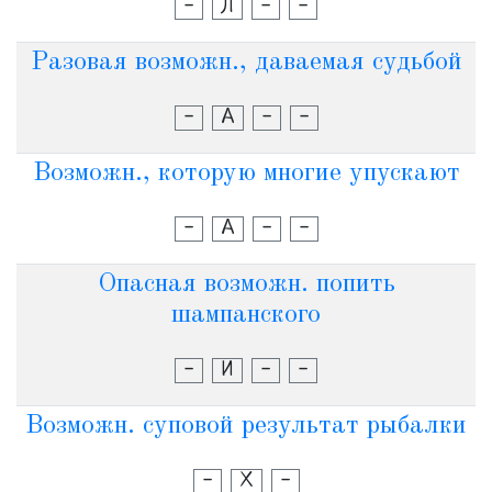
-
Л
-
-
Разовая возможн., даваемая судьбой
-
А
-
-
Возможн., которую многие упускают
-
А
-
-
Опасная возможн. попить
шампанского
-
И
-
-
Возможн. суповой результат рыбалки
-
Х
-