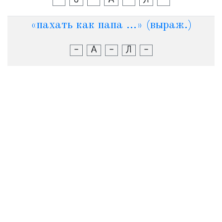
-
О
-
А
-
Л
-
«пахать как папа ...» (выраж.)
-
А
-
Л
-