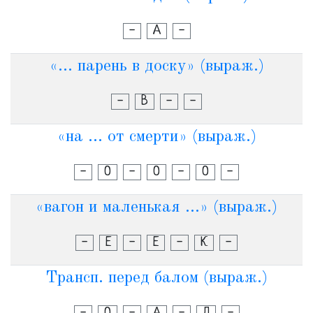
-
А
-
«... парень в доску» (выраж.)
-
В
-
-
«на ... от смерти» (выраж.)
-
О
-
О
-
О
-
«вагон и маленькая ...» (выраж.)
-
Е
-
Е
-
К
-
Трансп. перед балом (выраж.)