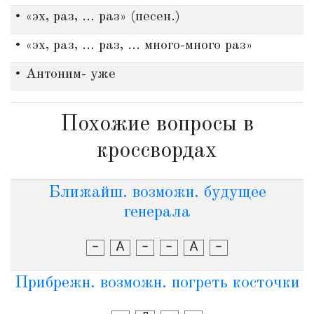
• «эх, раз, ... раз» (песен.)
• «эх, раз, ... раз, ... много-много раз»
• Антоним- уже
Похожие вопросы в
кроссвордах
Ближайш. возможн. будущее
генерала
-
А
-
-
А
-
Прибрежн. возможн. погреть косточки