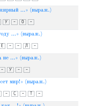
жирный ...» (выраж.)
У
-
О
-
году ...» (выраж.)
Е
-
-
Л
-
 не ...» (выраж.)
-
У
-
-
асет мир!» (выраж.)
-
С
-
Т
-
 как ...!» (выраж.)