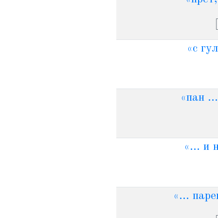
«с гул
«пан ..
«... и
«... пар