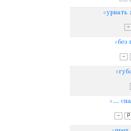
«урвать 
-
«без 
-
«губа
«... сп
-
Р
«прет,