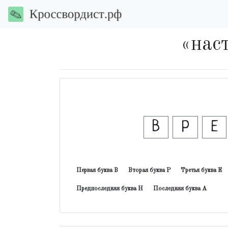
«наст
В
Р
Е
Первая буква В
Вторая буква Р
Третья буква Е
Предпоследняя буква Н
Последняя буква А