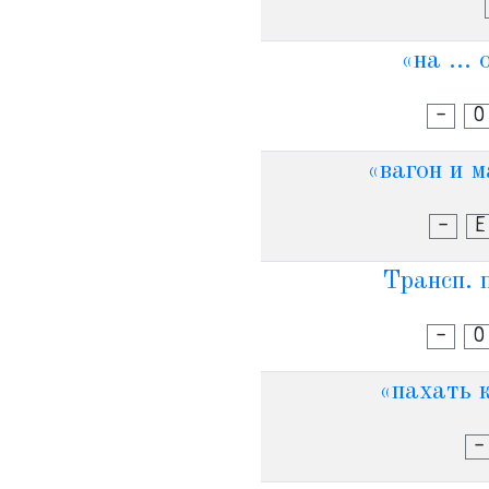
«на ...
-
О
«вагон и м
-
Е
Трансп. 
-
О
«пахать к
-