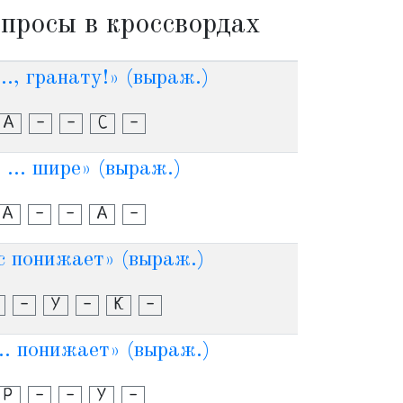
просы в кроссвордах
.., гранату!» (выраж.)
А
-
-
С
-
... шире» (выраж.)
А
-
-
А
-
ус понижает» (выраж.)
-
У
-
К
-
... понижает» (выраж.)
Р
-
-
У
-