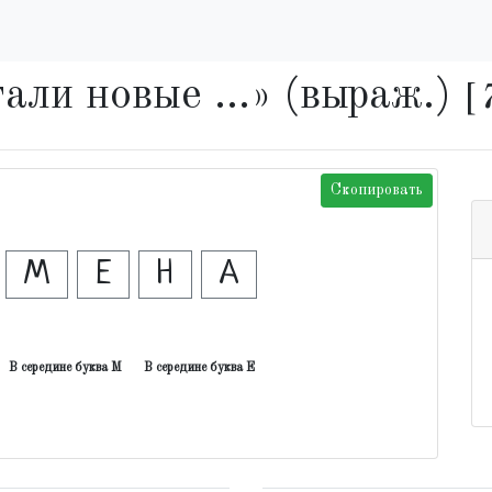
али новые ...» (выраж.)
[
Скопировать
М
Е
Н
А
В середине буква М
В середине буква Е