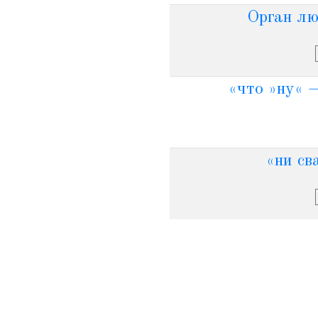
Орган лю
«что »ну« —
«ни сва