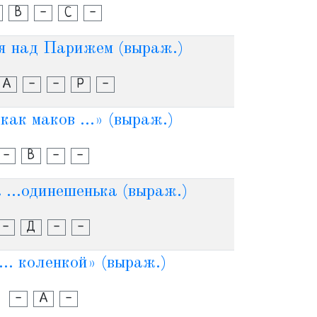
В
-
С
-
 над Парижем (выраж.)
А
-
-
Р
-
как маков ...» (выраж.)
-
В
-
-
 ...одинешенька (выраж.)
-
Д
-
-
... коленкой» (выраж.)
-
А
-