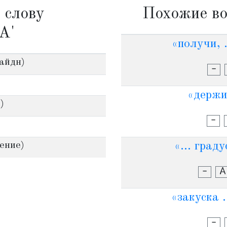
 слову
Похожие во
А'
«получи, .
Гайдн)
-
«держи 
)
-
жение)
«... град
-
А
«закуска 
-