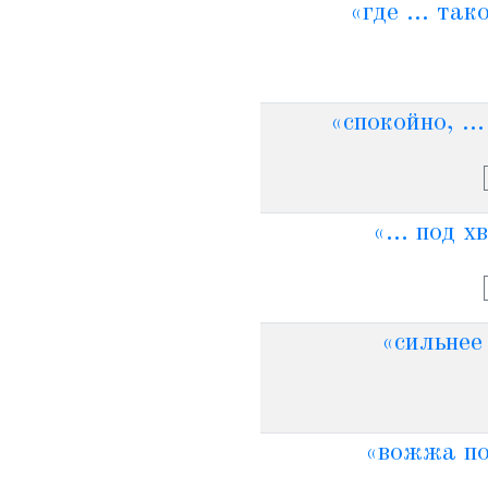
«где ... та
«спокойно, ..
«... под 
«сильнее 
«вожжа под