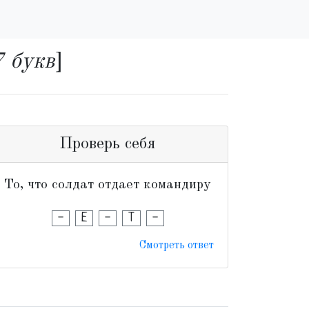
7 букв
]
Проверь себя
То, что солдат отдает командиру
-
Е
-
Т
-
Смотреть ответ