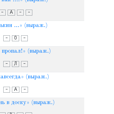
-
А
-
-
ькин ...» (выраж.)
-
О
-
. пропал!» (выраж.)
-
Л
-
 навсегда» (выраж.)
-
А
-
ень в доску» (выраж.)