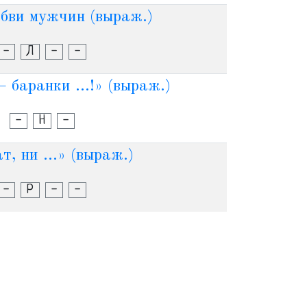
бви мужчин (выраж.)
-
Л
-
-
 баранки ...!» (выраж.)
-
Н
-
т, ни ...» (выраж.)
-
Р
-
-