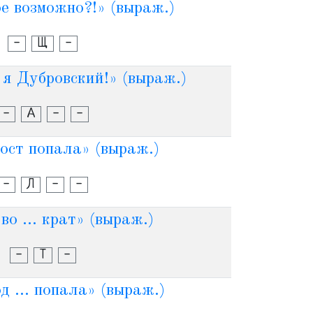
кое возможно?!» (выраж.)
-
Щ
-
. я Дубровский!» (выраж.)
-
А
-
-
хвост попала» (выраж.)
-
Л
-
-
во ... крат» (выраж.)
-
Т
-
 ... попала» (выраж.)