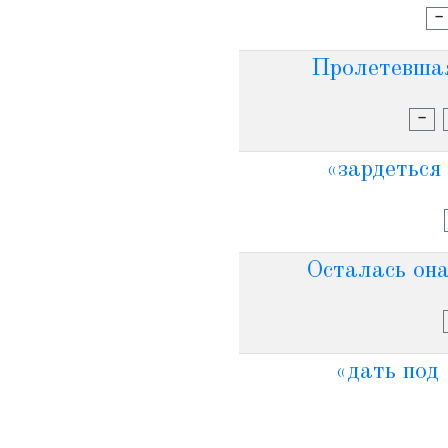
-
Пролетевшая
-
«зардеться 
Осталась она
«дать под 