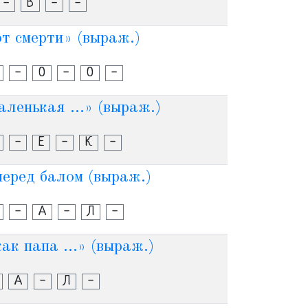
-
В
-
-
 от смерти» (выраж.)
-
О
-
О
-
аленькая ...» (выраж.)
-
Е
-
К
-
перед балом (выраж.)
-
А
-
Л
-
ак папа ...» (выраж.)
А
-
Л
-