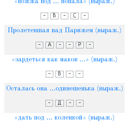
«вожжа под ... попала» (выраж.)
-
В
-
С
-
Пролетевшая над Парижем (выраж.)
-
А
-
-
Р
-
«зардеться как маков ...» (выраж.)
-
В
-
-
Осталась она ...одинешенька (выраж.)
-
Д
-
-
«дать под ... коленкой» (выраж.)