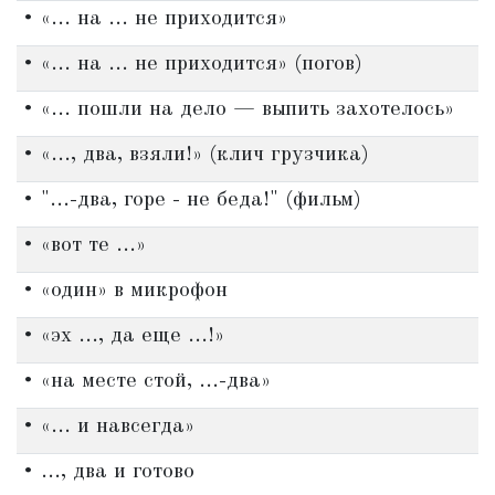
• «... на ... не приходится»
• «... на ... не приходится» (погов)
• «... пошли на дело — выпить захотелось»
• «..., два, взяли!» (клич грузчика)
• "...-два, горе - не беда!" (фильм)
• «вот те ...»
• «один» в микрофон
• «эх ..., да еще ...!»
• «на месте стой, ...-два»
• «... и навсегда»
• ..., два и готово