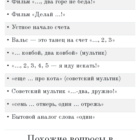
• Фильм «..., два горе не беда!»
• Фильм «Делай ...!»
• Устное начало счета
• Вальс — это танец на счет «..., 2, 3»
• «... ковбой, два ковбой» (мультик)
• «..., 2, 3, 4, 5 — я иду искать!»
• «еще ... про кота» (советский мультик)
• Советский мультик «...-два, дружно!»
• «семь ... отмерь, один ... отрежь»
• Бытовой аналог слова «один»
Похожие вопросы в