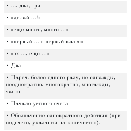
• ..., два, три
• «делай ...!»
• «еще много, много ...»
• «первый ... в первый класс»
• «эх ..., еще ...»
• Два
• Нареч. более одного разу, не однажды,
неоднократно, многократно, многажды,
часто
• Начало устного счета
• Обозначение однократного действия (при
подсчете, указании на количество).