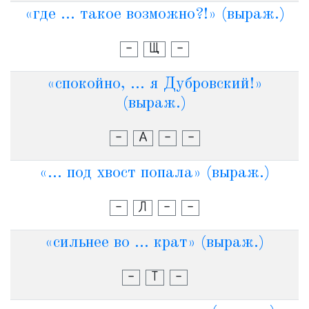
«где ... такое возможно?!» (выраж.)
-
Щ
-
«спокойно, ... я Дубровский!»
(выраж.)
-
А
-
-
«... под хвост попала» (выраж.)
-
Л
-
-
«сильнее во ... крат» (выраж.)
-
Т
-