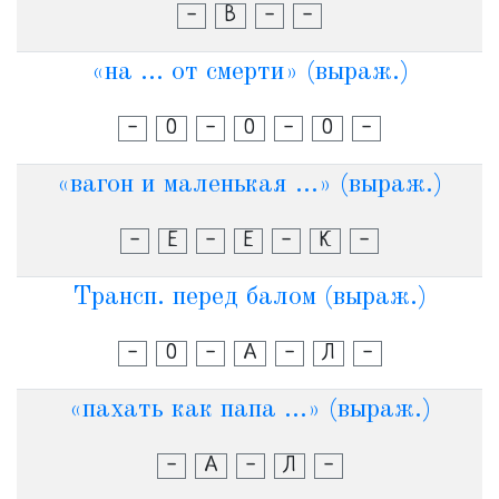
-
В
-
-
«на ... от смерти» (выраж.)
-
О
-
О
-
О
-
«вагон и маленькая ...» (выраж.)
-
Е
-
Е
-
К
-
Трансп. перед балом (выраж.)
-
О
-
А
-
Л
-
«пахать как папа ...» (выраж.)
-
А
-
Л
-