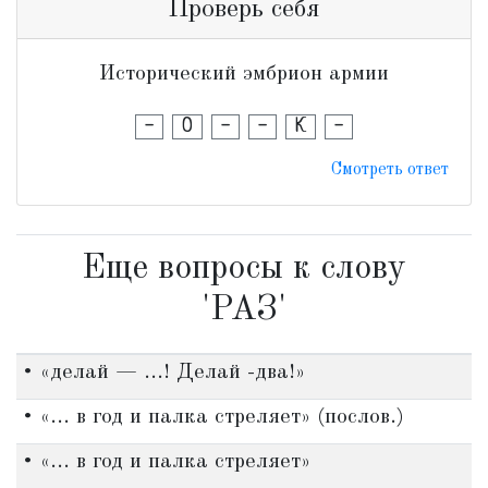
Проверь себя
Исторический эмбрион армии
-
О
-
-
К
-
Смотреть ответ
Еще вопросы к слову
'РАЗ'
• «делай — ...! Делай -два!»
• «... в год и палка стреляет» (послов.)
• «... в год и палка стреляет»