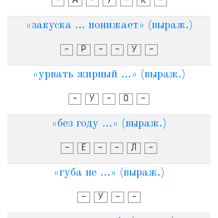
-
А
-
У
-
К
-
«закуска ... понижает» (выраж.)
-
Р
-
-
У
-
«урвать жирный ...» (выраж.)
-
У
-
О
-
«без году ...» (выраж.)
-
Е
-
-
Л
-
«губа не ...» (выраж.)
-
У
-
-