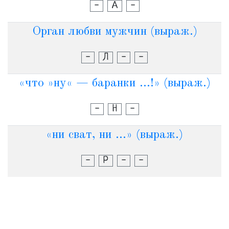
-
А
-
Орган любви мужчин (выраж.)
-
Л
-
-
«что »ну« — баранки ...!» (выраж.)
-
Н
-
«ни сват, ни ...» (выраж.)
-
Р
-
-