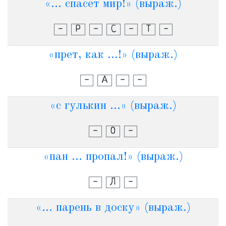
«... спасет мир!» (выраж.)
-
Р
-
С
-
Т
-
«прет, как ...!» (выраж.)
-
А
-
-
«с гулькин ...» (выраж.)
-
О
-
«пан ... пропал!» (выраж.)
-
Л
-
«... парень в доску» (выраж.)