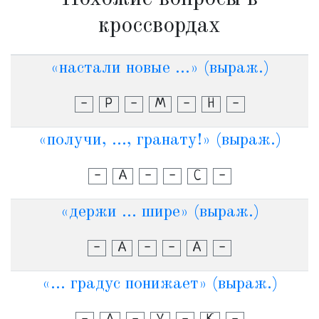
кроссвордах
«настали новые ...» (выраж.)
-
Р
-
М
-
Н
-
«получи, ..., гранату!» (выраж.)
-
А
-
-
С
-
«держи ... шире» (выраж.)
-
А
-
-
А
-
«... градус понижает» (выраж.)