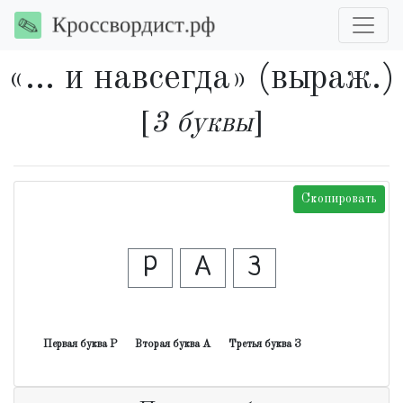
«... и навсегда» (выраж.)
[
3 буквы
]
Скопировать
Р
А
З
Первая буква Р
Вторая буква А
Третья буква З