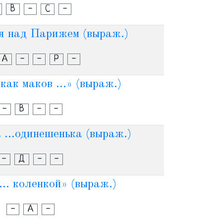
В
-
С
-
 над Парижем (выраж.)
А
-
-
Р
-
как маков ...» (выраж.)
-
В
-
-
 ...одинешенька (выраж.)
-
Д
-
-
... коленкой» (выраж.)
-
А
-