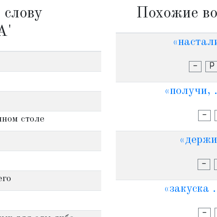
 слову
Похожие во
А'
«настали
-
Р
«получи, .
-
чном столе
«держи 
-
его
«закуска 
-