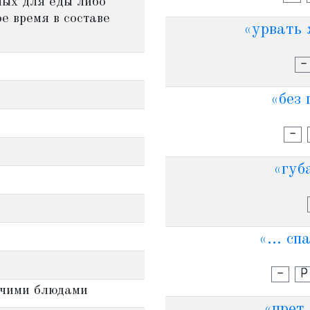
мых для еды либо
е время в составе
«урвать 
-
«без 
-
«губа
«... сп
-
Р
ячими блюдами
«прет,