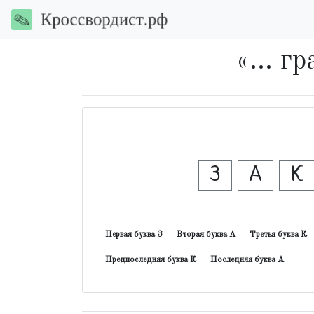
«... г
З
А
К
Первая буква З
Вторая буква А
Третья буква К
Предпоследняя буква К
Последняя буква А