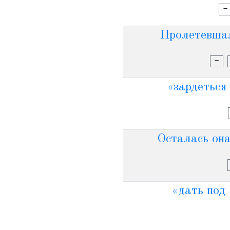
-
Пролетевшая
-
«зардеться 
Осталась она
«дать под 