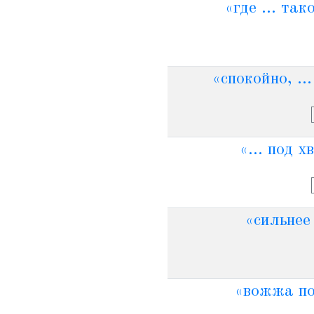
«где ... та
«спокойно, ..
«... под 
«сильнее 
«вожжа под