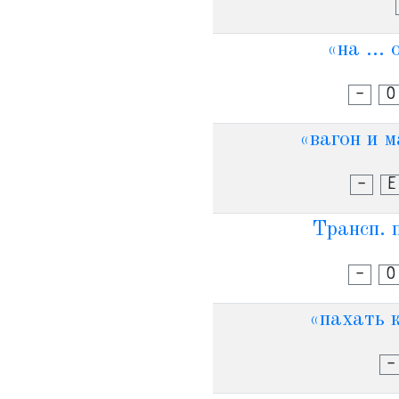
«на ...
-
О
«вагон и м
-
Е
Трансп. 
-
О
«пахать к
-