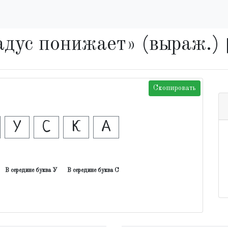
радус понижает» (выраж.)
Скопировать
У
С
К
А
В середине буква У
В середине буква С