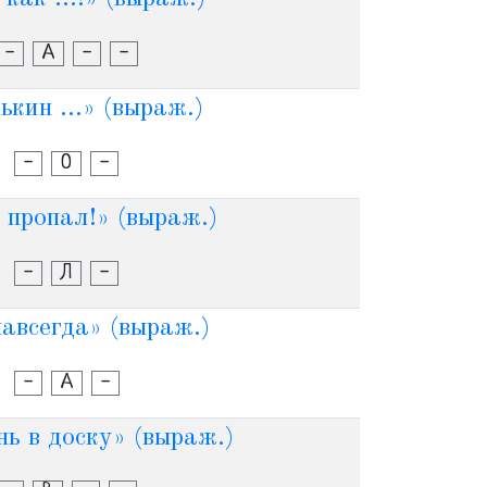
-
А
-
-
ькин ...» (выраж.)
-
О
-
. пропал!» (выраж.)
-
Л
-
 навсегда» (выраж.)
-
А
-
ень в доску» (выраж.)