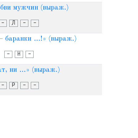
бви мужчин (выраж.)
-
Л
-
-
 баранки ...!» (выраж.)
-
Н
-
т, ни ...» (выраж.)
-
Р
-
-