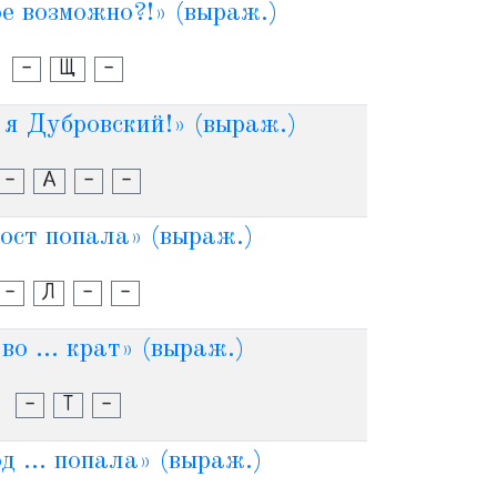
кое возможно?!» (выраж.)
-
Щ
-
. я Дубровский!» (выраж.)
-
А
-
-
хвост попала» (выраж.)
-
Л
-
-
во ... крат» (выраж.)
-
Т
-
 ... попала» (выраж.)