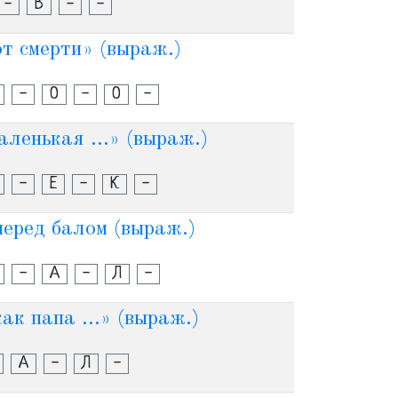
-
В
-
-
 от смерти» (выраж.)
-
О
-
О
-
аленькая ...» (выраж.)
-
Е
-
К
-
перед балом (выраж.)
-
А
-
Л
-
ак папа ...» (выраж.)
А
-
Л
-