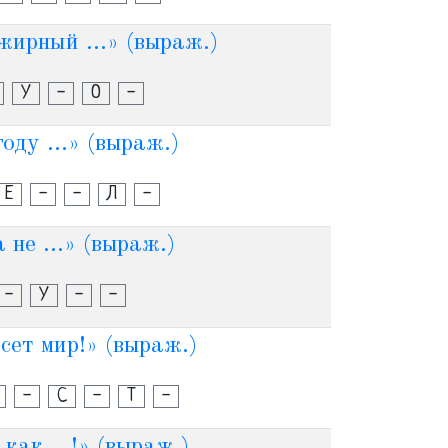
жирный ...» (выраж.)
У
-
О
-
году ...» (выраж.)
Е
-
-
Л
-
 не ...» (выраж.)
-
У
-
-
асет мир!» (выраж.)
-
С
-
Т
-
 как ...!» (выраж.)