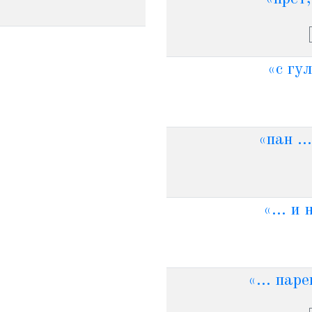
«с гул
«пан ..
«... и
«... пар