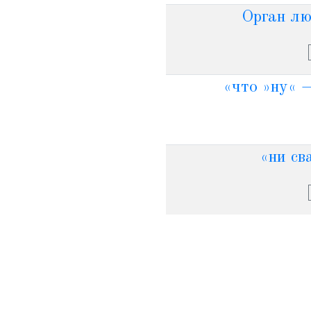
Орган лю
«что »ну« —
«ни сва