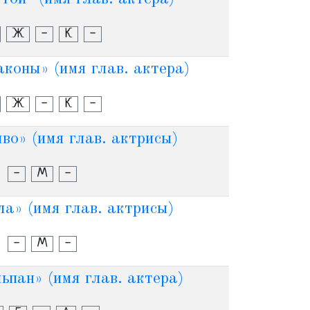
Ж
-
К
-
коны» (имя глав. актера)
Ж
-
К
-
во» (имя глав. актрисы)
-
М
-
а» (имя глав. актрисы)
-
М
-
пан» (имя глав. актера)