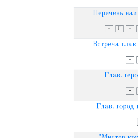
Перечень наи
-
Г
-
Встреча глав 
-
Глав. гер
-
Глав. город
"Мистер кру