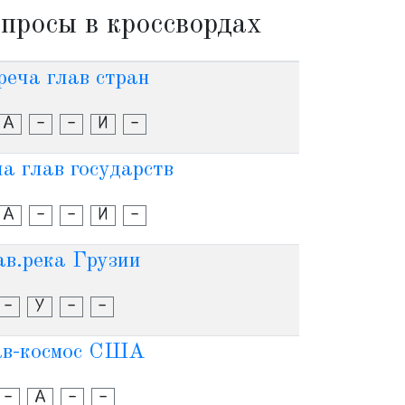
просы в кроссвордах
реча глав стран
А
-
-
И
-
а глав государств
А
-
-
И
-
ав.река Грузии
-
У
-
-
ав-космос США
-
А
-
-