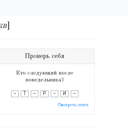
кв
]
Проверь себя
Кто следующий после
понедельника?
-
Т
-
Р
-
И
-
Смотреть ответ