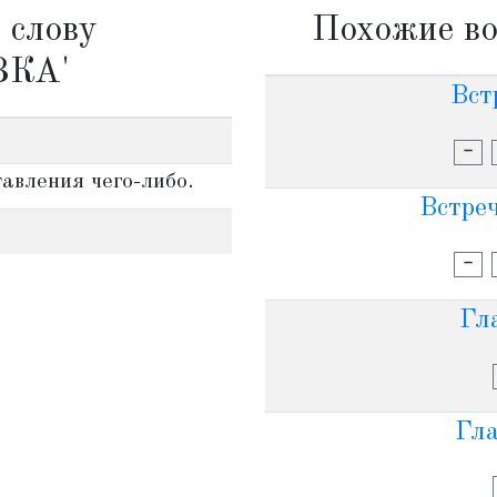
 слову
Похожие во
ВКА'
Вст
-
тавления чего-либо.
Встреч
-
Гл
Гл