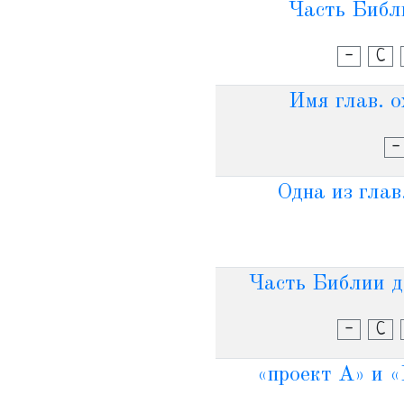
Часть Библи
-
С
Имя глав. о
-
Одна из глав
Часть Библии д
-
С
«проект А» и «