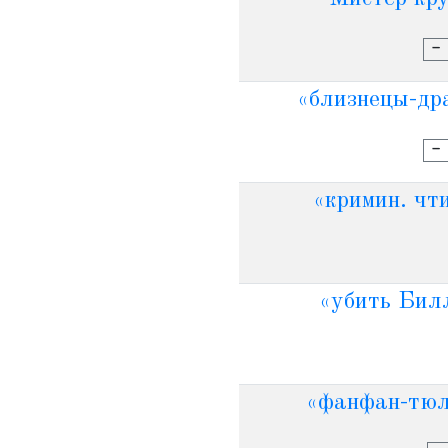
-
«близнецы-дра
-
«кримин. чти
«убить Билл
«фанфан-тюль