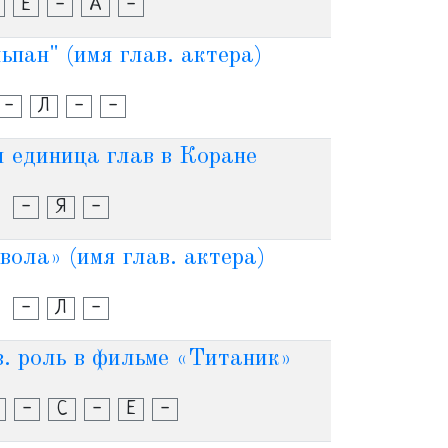
Е
-
А
-
пан" (имя глав. актера)
-
Л
-
-
 единица глав в Коране
-
Я
-
вола» (имя глав. актера)
-
Л
-
. роль в фильме «Титаник»
-
С
-
Е
-