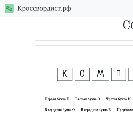
С
К
О
М
П
Первая буква К
Вторая буква О
Третья буква М
В середине буква О
В середине буква В
Предпосл