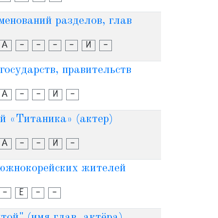
менований разделов, глав
А
-
-
-
-
И
-
государств, правительств
А
-
-
И
-
ой «Титаника» (актер)
А
-
-
И
-
 южнокорейских жителей
-
Е
-
-
той" (имя глав. актёра)