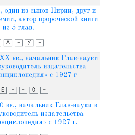
, один из сынов Нирии, друг и
емии, автор пророческой книги
из 5 глав.
А
-
У
-
XX вв., начальник Глав-науки
 руководитель издательства
энциклопедия» с 1927 г
Е
-
-
О
-
0 вв., начальник Глав-науки в
руководитель издательства
энциклопедия» с 1927 г.