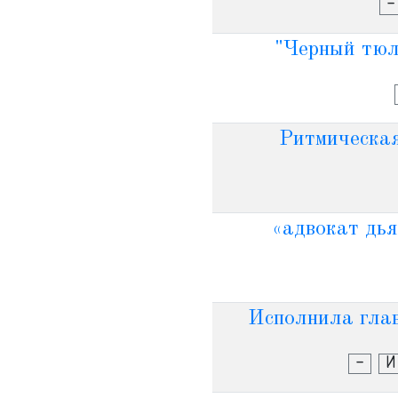
-
"Черный тюль
Ритмическая
«адвокат дья
Исполнила глав
-
И