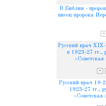
В Библии - пророк
писец пророка Иер
-
Русский врач XIX-
в 1923-27 гг.,
«Советская 
-
Русский врач 19-2
1923-27 гг., 
«Советская 