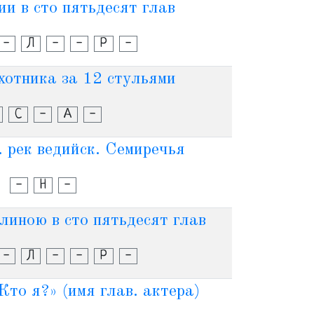
и в сто пятьдесят глав
-
Л
-
-
Р
-
хотника за 12 стульями
С
-
А
-
. рек ведийск. Семиречья
-
Н
-
линою в сто пятьдесят глав
-
Л
-
-
Р
-
Кто я?» (имя глав. актера)