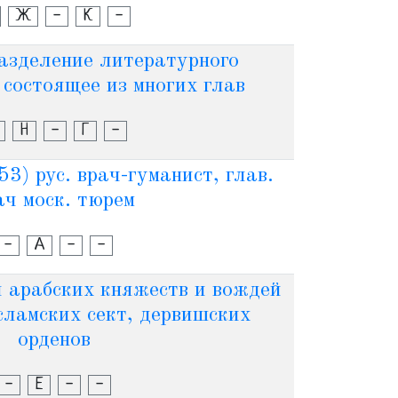
Ж
-
К
-
азделение литературного
 состоящее из многих глав
Н
-
Г
-
) рус. врач-гуманист, глав.
ач моск. тюрем
-
А
-
-
 арабских княжеств и вождей
сламских сект, дервишских
орденов
-
Е
-
-