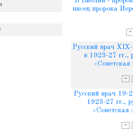
В Библии - пророк
и
писец пророка Иер
и
-
Русский врач XIX-
в 1923-27 гг.,
«Советская 
-
Русский врач 19-2
1923-27 гг., 
«Советская 
-