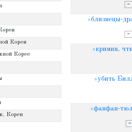
-
и
«близнецы-дра
 Кореи
-
жной Кореи
«кримин. чти
Южной Корее
ы
«убить Билл
и
«фанфан-тюль
ж. Кореи
-