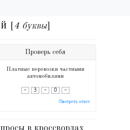
ей
[
4 буквы
]
Проверь себя
Платные перевозки частными
автомобилями
-
З
-
О
-
Смотреть ответ
просы в кроссвордах