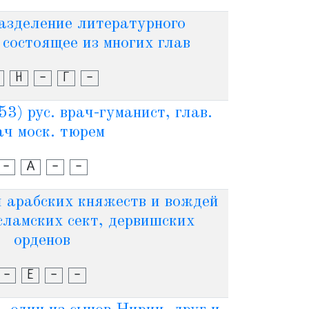
азделение литературного
 состоящее из многих глав
Н
-
Г
-
) рус. врач-гуманист, глав.
ач моск. тюрем
-
А
-
-
 арабских княжеств и вождей
сламских сект, дервишских
орденов
-
Е
-
-