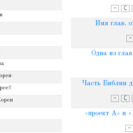
-
С
и
Имя глав. о
-
и
Одна из глав
ва
ореи
Часть Библии д
рее?
-
С
Кореи
«проект А» и «
-