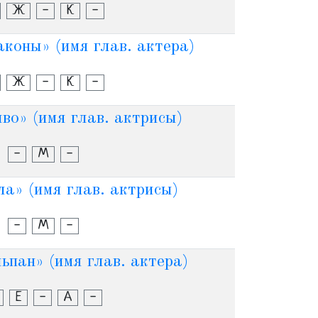
Ж
-
К
-
коны» (имя глав. актера)
Ж
-
К
-
во» (имя глав. актрисы)
-
М
-
а» (имя глав. актрисы)
-
М
-
пан» (имя глав. актера)
Е
-
А
-