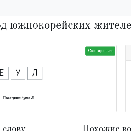
род южнокорейских жител
Скопировать
Е
У
Л
Последняя буква Л
 слову
Похожие во