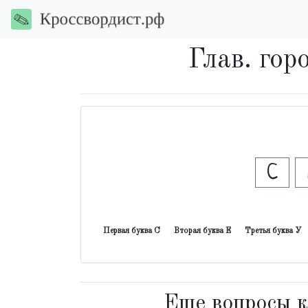
Глав. го
С
Первая буква С
Вторая буква Е
Третья буква У
Еще вопросы к