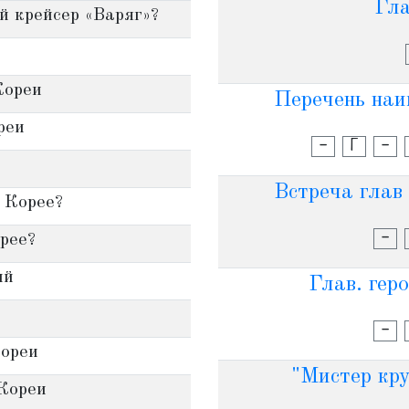
Гл
й крейсер «Варяг»?
Кореи
Перечень наи
реи
-
Г
-
Встреча глав 
 Корее?
-
рее?
ий
Глав. гер
-
ореи
"Мистер кру
Кореи