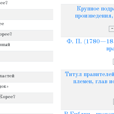
ее?
Крупное подр
произведения,
ее
-
орее?
Ф. П. (1780—1853
вный
вр
Титул правителей
ластей
племен, глав и
док»
Корее?