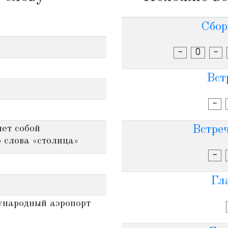
Сбор
-
О
-
Вст
-
яет собой
Встреч
 слова «столица»
-
Гл
ународный аэропорт