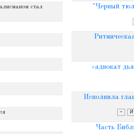
"Черный тюль
талисманом стал
Ритмическая
м
«адвокат дья
Исполнила глав
ея
-
И
Часть Библи