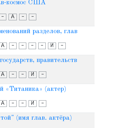
ав-космос США
-
А
-
-
менований разделов, глав
А
-
-
-
-
И
-
государств, правительств
А
-
-
И
-
ой «Титаника» (актер)
А
-
-
И
-
той" (имя глав. актёра)