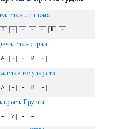
ка глав диплома
П
-
-
-
-
К
-
реча глав стран
А
-
-
И
-
а глав государств
А
-
-
И
-
ав.река Грузии
-
У
-
-