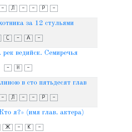
-
Л
-
-
Р
-
хотника за 12 стульями
С
-
А
-
. рек ведийск. Семиречья
-
Н
-
линою в сто пятьдесят глав
-
Л
-
-
Р
-
Кто я?» (имя глав. актера)
Ж
-
К
-