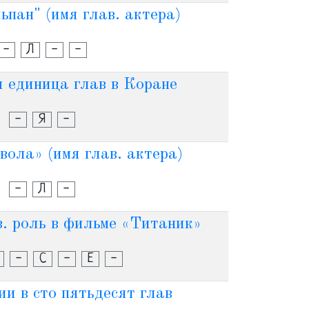
пан" (имя глав. актера)
-
Л
-
-
 единица глав в Коране
-
Я
-
вола» (имя глав. актера)
-
Л
-
. роль в фильме «Титаник»
-
С
-
Е
-
и в сто пятьдесят глав