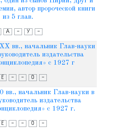
, один из сынов Нирии, друг и
емии, автор пророческой книги
из 5 глав.
А
-
У
-
XX вв., начальник Глав-науки
 руководитель издательства
энциклопедия» с 1927 г
Е
-
-
О
-
0 вв., начальник Глав-науки в
руководитель издательства
энциклопедия» с 1927 г.
Е
-
-
О
-