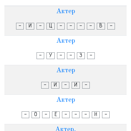
Актер
-
И
-
Ц
-
-
-
-
В
-
Актер
-
У
-
-
З
-
Актер
-
И
-
И
-
Актер
-
О
-
Е
-
-
-
Н
-
Актер.