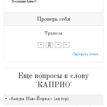
Последняя буква О
Проверь себя
Трапеза
-
Д
-
-
Смотреть ответ
Еще вопросы к слову
'КАПРИО'
• «банды Нью-Йорка» (актер)