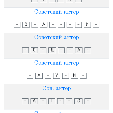
Советский актер
-
О
-
А
-
-
-
-
И
-
Советский актер
-
О
-
Д
-
-
А
-
Советский актер
-
А
-
У
-
И
-
Сов. актер
-
А
-
Т
-
-
Ю
-