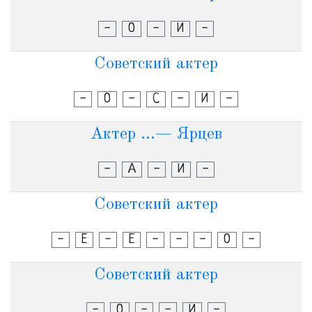
-
О
-
И
-
Советский актер
-
О
-
С
-
И
-
Актер ...— Ярцев
-
А
-
И
-
Советский актер
-
Е
-
Е
-
-
-
О
-
Советский актер
-
О
-
-
И
-