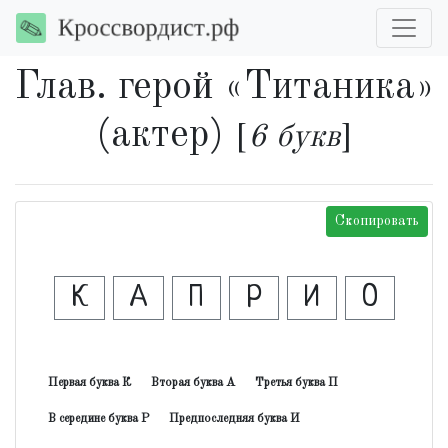
Глав. герой «Титаника»
(актер)
[
6 букв
]
Скопировать
К
А
П
Р
И
О
Первая буква К
Вторая буква А
Третья буква П
В середине буква Р
Предпоследняя буква И