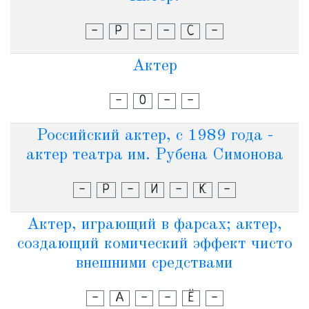
-
Р
-
-
С
-
Актер
-
О
-
-
Российский актер, с 1989 года -
актер театра им. Рубена Симонова
-
Р
-
И
-
К
-
Актер, играющий в фарсах; актер,
создающий комический эффект чисто
внешними средствами
-
А
-
-
Ё
-