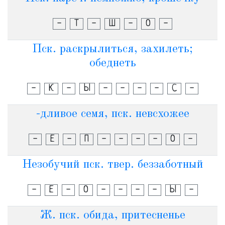
-
Т
-
Ш
-
О
-
Пск. раскрылиться, захилеть;
обеднеть
-
К
-
Ы
-
-
-
-
С
-
-дливое семя, пск. невсхожее
-
Е
-
П
-
-
-
-
О
-
Незобучий пск. твер. беззаботный
-
Е
-
О
-
-
-
-
Ы
-
Ж. пск. обида, притесненье