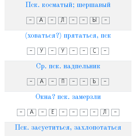
Пск. косматый; шершавый
-
А
-
Л
-
-
Ы
-
(ховаться?) прятаться, пск
-
У
-
У
-
-
С
-
Ср. пск. надпельник
-
А
-
П
-
-
Ь
-
Окна? пск. замерзли
-
А
-
Е
-
-
-
-
Л
-
Пск. засуетиться, захлопотаться