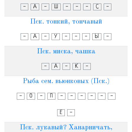
-
А
-
Ш
-
-
-
С
-
Пск. тонкий, тончавый
-
А
-
У
-
-
-
Ы
-
Пск. миска, чашка
-
А
-
К
-
Рыба сем. вьюнковых (Пск.)
-
О
-
П
-
-
-
-
-
-
Е
-
Пск. лукавый? Ханарничать,