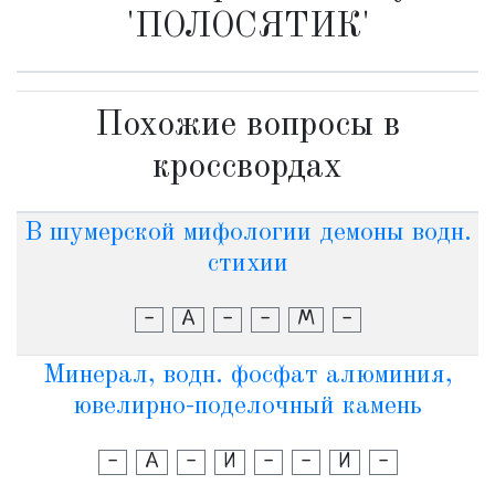
'ПОЛОСЯТИК'
Похожие вопросы в
кроссвордах
В шумерской мифологии демоны водн.
стихии
-
А
-
-
М
-
Минерал, водн. фосфат алюминия,
ювелирно-поделочный камень
-
А
-
И
-
-
И
-