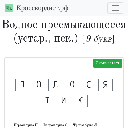
Водное пресмыкающееся
(устар., пск.)
[
9 букв
]
Скопировать
П
О
Л
О
С
Я
Т
И
К
Первая буква П
Вторая буква О
Третья буква Л