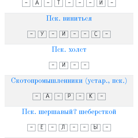
-
А
-
Т
-
-
-
И
-
Пск. виниться
-
У
-
И
-
-
С
-
Пск. холст
-
И
-
-
Скотопромышленники (устар., пск.)
-
А
-
Р
-
К
-
Пск. шершавый? шеберсткой
-
Е
-
Л
-
-
Ы
-