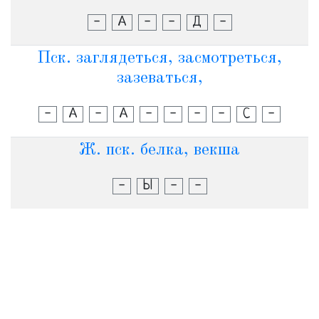
-
А
-
-
Д
-
Пск. заглядеться, засмотреться,
зазеваться,
-
А
-
А
-
-
-
-
С
-
Ж. пск. белка, векша
-
Ы
-
-