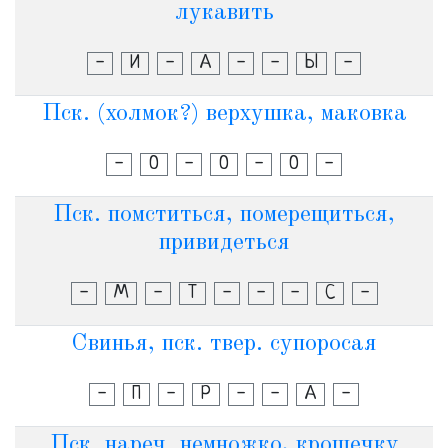
лукавить
-
И
-
А
-
-
Ы
-
Пск. (холмок?) верхушка, маковка
-
О
-
О
-
О
-
Пск. помститься, померещиться,
привидеться
-
М
-
Т
-
-
-
С
-
Свинья, пск. твер. супоросая
-
П
-
Р
-
-
А
-
Пск. нареч. немножко, крошечку