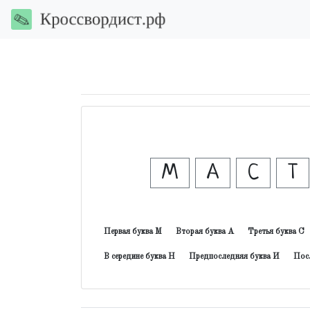
М
А
С
Т
Первая буква М
Вторая буква А
Третья буква С
В середине буква Н
Предпоследняя буква И
Пос