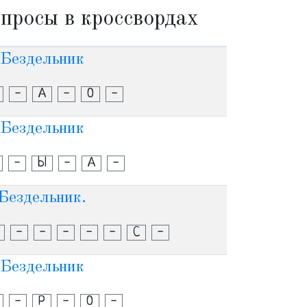
просы в кроссвордах
Бездельник
-
А
-
О
-
Бездельник
-
Ы
-
А
-
Бездельник.
-
-
-
-
-
С
-
Бездельник
-
Р
-
О
-