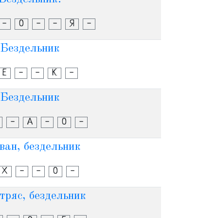
-
О
-
-
Я
-
Бездельник
Е
-
-
К
-
Бездельник
-
А
-
О
-
ван, бездельник
Х
-
-
О
-
тряс, бездельник