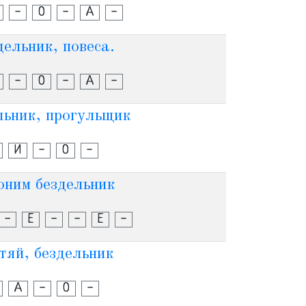
-
О
-
А
-
ельник, повеса.
-
О
-
А
-
льник, прогульщик
И
-
О
-
оним бездельник
-
Е
-
-
Е
-
тяй, бездельник
А
-
О
-