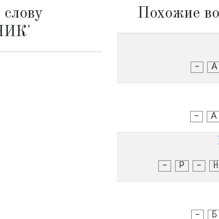
 слову
Похожие во
ИК'
-
А
-
А
-
Р
-
Н
-
Б