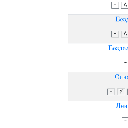
-
А
Безд
-
А
Безде
-
Син
-
У
Лен
-