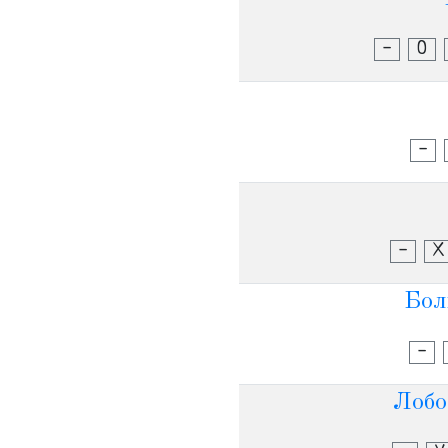
-
О
-
-
Х
Бол
-
Лобо