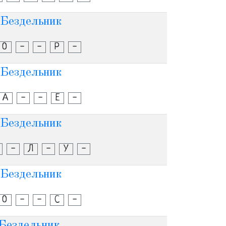
Бездельник
О
-
-
Р
-
Бездельник
А
-
-
Е
-
Бездельник
-
Л
-
У
-
Бездельник
О
-
-
С
-
Бездельник.