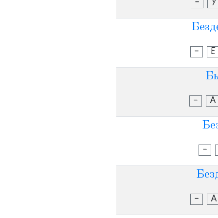
-
У
Безд
-
Е
Бь
-
А
Бе
-
Безд
-
А