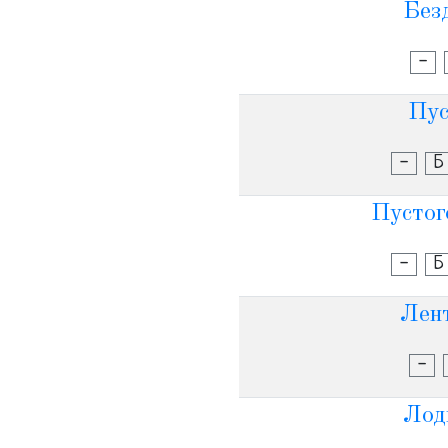
Безд
-
Пус
-
Б
Пустог
-
Б
Лент
-
Лод