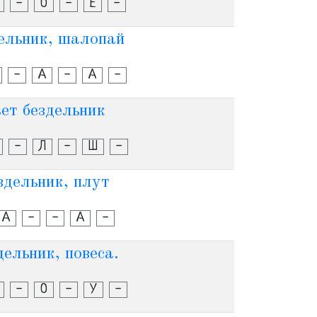
-
О
-
Е
-
ельник, шалопай
-
А
-
А
-
ет бездельник
-
Л
-
Ш
-
здельник, плут
А
-
-
А
-
ельник, повеса.
-
О
-
У
-