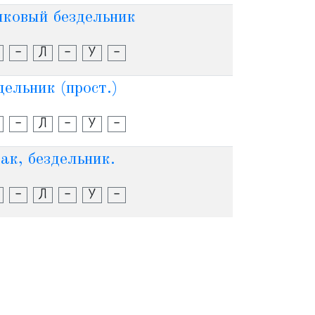
лковый бездельник
-
Л
-
У
-
ельник (прост.)
-
Л
-
У
-
ак, бездельник.
-
Л
-
У
-