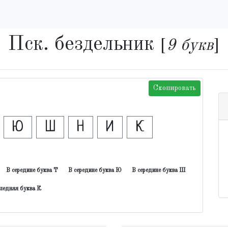
Пск. бездельник
[
9 букв
]
Скопировать
Ю
Ш
Н
И
К
В середине буква Т
В середине буква Ю
В середине буква Ш
ледняя буква К