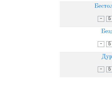
Бесто
-
Б
Безд
-
Б
Дур
-
Б