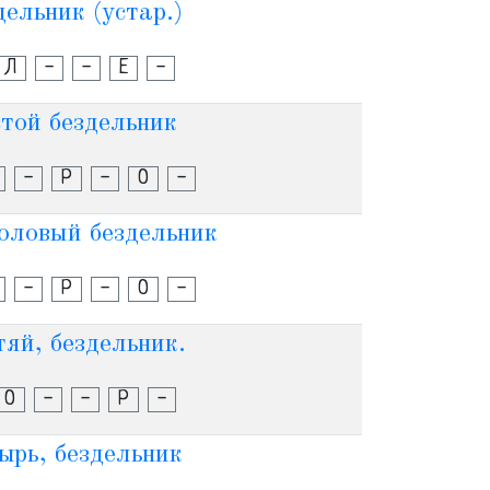
ельник (устар.)
Л
-
-
Е
-
той бездельник
-
Р
-
О
-
оловый бездельник
-
Р
-
О
-
яй, бездельник.
О
-
-
Р
-
ырь, бездельник