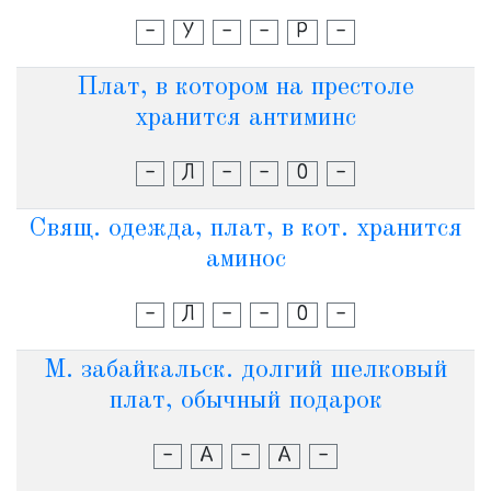
-
У
-
-
Р
-
Плат, в котором на престоле
хранится антиминс
-
Л
-
-
О
-
Свящ. одежда, плат, в кот. хранится
аминос
-
Л
-
-
О
-
М. забайкальск. долгий шелковый
плат, обычный подарок
-
А
-
А
-