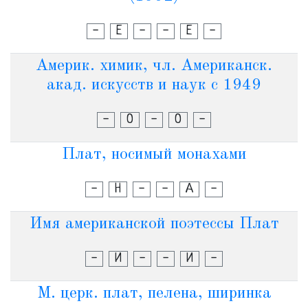
-
Е
-
-
Е
-
Америк. химик, чл. Американск.
акад. искусств и наук с 1949
-
О
-
О
-
Плат, носимый монахами
-
Н
-
-
А
-
Имя американской поэтессы Плат
-
И
-
-
И
-
М. церк. плат, пелена, ширинка