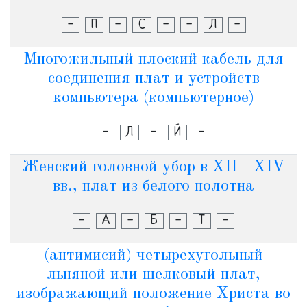
-
П
-
С
-
-
Л
-
Многожильный плоский кабель для
соединения плат и устройств
компьютера (компьютерное)
-
Л
-
Й
-
Женский головной убор в XII—XIV
вв., плат из белого полотна
-
А
-
Б
-
Т
-
(антимисий) четырехугольный
льняной или шелковый плат,
изображающий положение Христа во