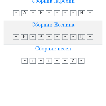
Сборник паремий
-
А
-
Е
-
-
-
-
И
-
Сборник Есенина
-
Р
-
Р
-
-
-
-
Ц
-
Сборник песен
-
Е
-
Е
-
-
И
-