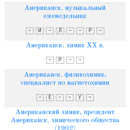
Американск. музыкальный
еженедельник
-
И
-
Л
-
-
Р
-
Американск. химик XX в.
-
Р
-
-
Американск. физикохимик,
специалист по магнетохимии
-
Е
-
-
У
-
Американский химик, президент
Американск. химического общества
(1902)