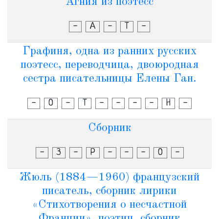
Агния из поэтесс
-
А
-
Т
-
Графиня, одна из ранних русских
поэтесс, переводчица, двоюродная
сестра писательницы Елены Ган.
-
О
-
Т
-
-
-
-
Н
-
Сборник
-
З
-
Р
-
-
-
О
-
Жюль (1884—1960) французский
писатель, сборник лирики
«Стихотворения о несчастной
Франции», поэтич. сборник