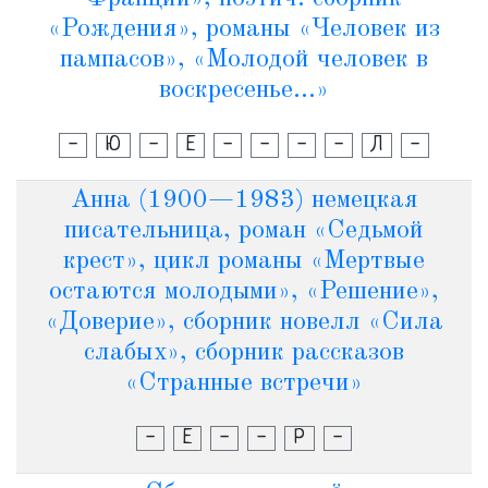
«Рождения», романы «Человек из
пампасов», «Молодой человек в
воскресенье...»
-
Ю
-
Е
-
-
-
-
Л
-
Анна (1900—1983) немецкая
писательница, роман «Седьмой
крест», цикл романы «Мертвые
остаются молодыми», «Решение»,
«Доверие», сборник новелл «Сила
слабых», сборник рассказов
«Странные встречи»
-
Е
-
-
Р
-