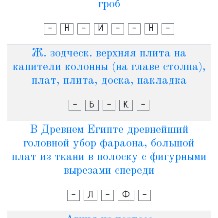
гроб
-
Н
-
И
-
-
Н
-
Ж. зодческ. верхняя плита на
капители колонны (на главе столпа),
плат, плита, доска, накладка
-
Б
-
К
-
В Древнем Египте древнейший
головной убор фараона, большой
плат из ткани в полоску с фигурными
вырезами спереди
-
Л
-
Ф
-