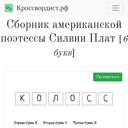
Сборник американской
поэтессы Силвии Плат
[
6
букв
]
Скопировать
К
О
Л
О
С
С
Первая буква К
Вторая буква О
Третья буква Л