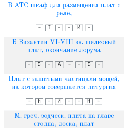
В АТС шкаф для размещения плат с
реле,
-
Т
-
-
И
-
В Византии VI-VIII вв. шелковый
плат, окончание лорума
-
О
-
А
-
-
О
-
Плат с зашитыми частицами мощей,
на котором совершается литургия
-
Н
-
И
-
-
Н
-
М. греч. зодческ. плита на главе
столпа, доска, плат