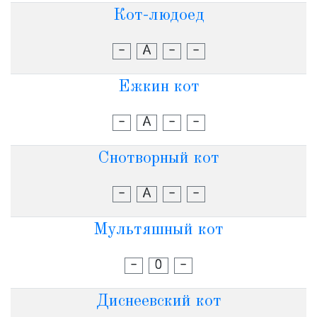
Кот-людоед
-
А
-
-
Ежкин кот
-
А
-
-
Снотворный кот
-
А
-
-
Мультяшный кот
-
О
-
Диснеевский кот