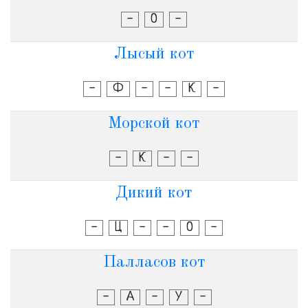
-
О
-
Лысый кот
-
Ф
-
-
К
-
Морской кот
-
К
-
-
Дикий кот
-
Ц
-
-
О
-
Палласов кот
-
А
-
У
-