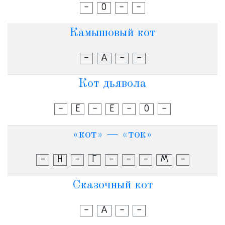
-
О
-
-
Камышовый кот
-
А
-
-
Кот дьявола
-
Е
-
Е
-
О
-
«кот» — «ток»
-
Н
-
Г
-
-
-
М
-
Сказочный кот
-
А
-
-