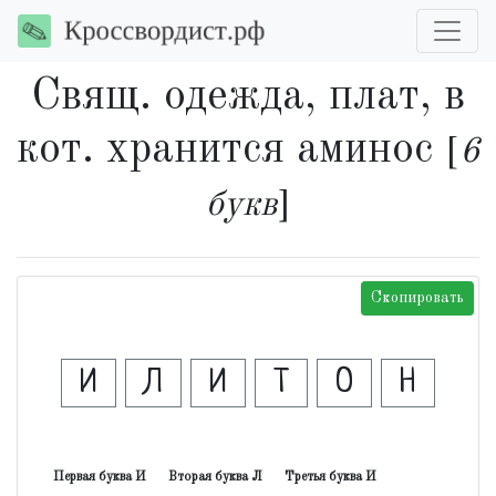
Свящ. одежда, плат, в
кот. хранится аминос
[
6
букв
]
Скопировать
И
Л
И
Т
О
Н
Первая буква И
Вторая буква Л
Третья буква И