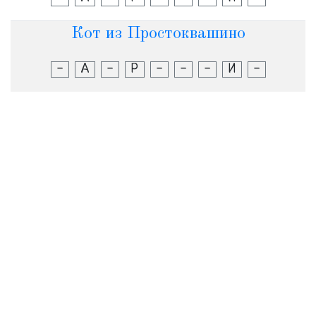
Кот из Простоквашино
-
А
-
Р
-
-
-
И
-