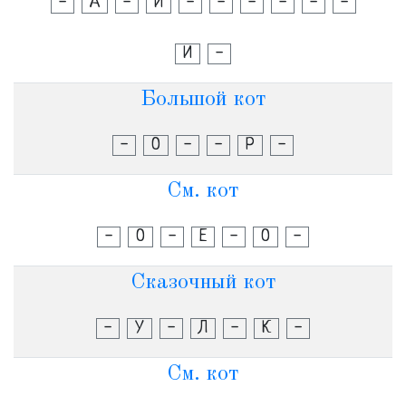
-
А
-
И
-
-
-
-
-
-
И
-
Большой кот
-
О
-
-
Р
-
См. кот
-
О
-
Е
-
О
-
Сказочный кот
-
У
-
Л
-
К
-
См. кот