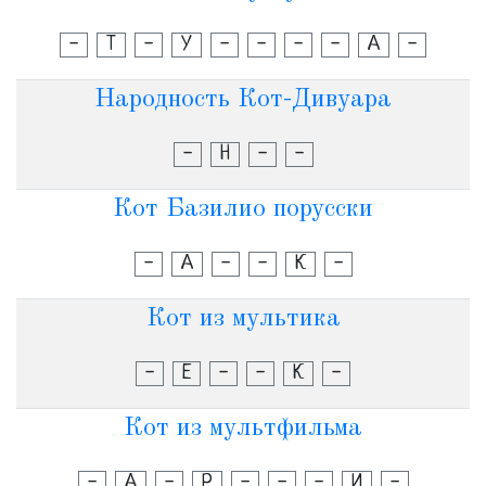
-
Т
-
У
-
-
-
-
А
-
Народность Кот-Дивуара
-
Н
-
-
Кот Базилио порусски
-
А
-
-
К
-
Кот из мультика
-
Е
-
-
К
-
Кот из мультфильма
-
А
-
Р
-
-
-
И
-