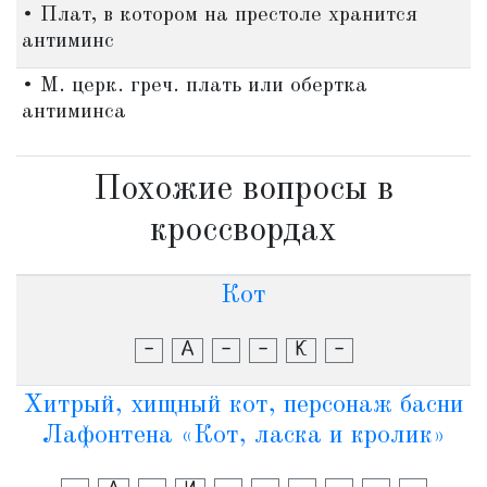
• Плат, в котором на престоле хранится
антиминс
• М. церк. греч. плать или обертка
антиминса
Похожие вопросы в
кроссвордах
Кот
-
А
-
-
К
-
Хитрый, хищный кот, персонаж басни
Лафонтена «Кот, ласка и кролик»