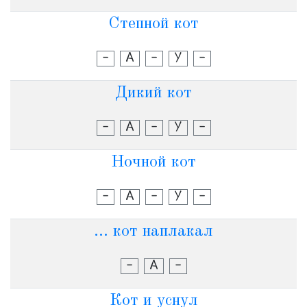
Степной кот
-
А
-
У
-
Дикий кот
-
А
-
У
-
Ночной кот
-
А
-
У
-
... кот наплакал
-
А
-
Кот и уснул