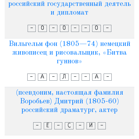
российский государственный деятель
и дипломат
-
О
-
О
-
-
О
-
Вильгельм фон (1805—74) немецкий
живописец и рисовальщик, «Битва
гуннов»
-
А
-
Л
-
-
А
-
(псевдоним, настоящая фамилия
Воробьев) Дмитрий (1805-60)
российский драматург, актер
-
Е
-
С
-
И
-