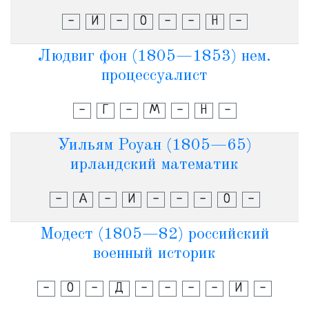
-
И
-
О
-
-
Н
-
Людвиг фон (1805—1853) нем.
процессуалист
-
Г
-
М
-
Н
-
Уильям Роуан (1805—65)
ирландский математик
-
А
-
И
-
-
-
О
-
Модест (1805—82) российский
военный историк
-
О
-
Д
-
-
-
-
И
-