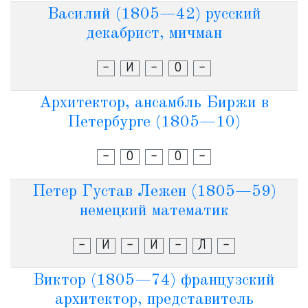
Василий (1805—42) русский
декабрист, мичман
-
И
-
О
-
Архитектор, ансамбль Биржи в
Петербурге (1805—10)
-
О
-
О
-
Петер Густав Лежен (1805—59)
немецкий математик
-
И
-
И
-
Л
-
Виктор (1805—74) французский
архитектор, представитель