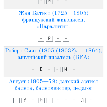
-
Н
-
-
Жан Батист (1725—1805)
французский живописец,
«Паралитик»
-
Р
-
-
Роберт Смит (1805 (1803?), —1864),
английский писатель (БКА)
-
Е
-
-
И
-
Август (1805—79) датский артист
балета, балетмейстер, педагог
-
У
-
Н
-
-
-
-
Л
-