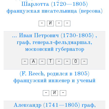
Шарлотта (1720—1805)
французская писательница (персона)
-
И
-
-
... Иван Петрович (1730-1805) ,
граф, генерал-фельдмаршал,
московский губернатор
-
А
-
Т
-
-
О
-
(F. Reech, родился в 1805)
французский инженер и ученый
-
И
-
Александр (1741—1805) граф,