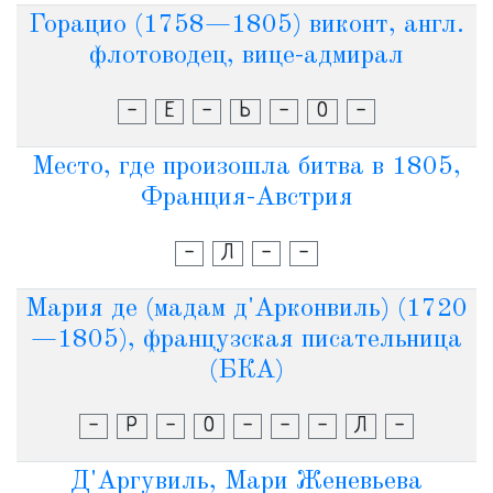
Горацио (1758—1805) виконт, англ.
флотоводец, вице-адмирал
-
Е
-
Ь
-
О
-
Место, где произошла битва в 1805,
Франция-Австрия
-
Л
-
-
Мария де (мадам д'Арконвиль) (1720
—1805), французская писательница
(БКА)
-
Р
-
О
-
-
-
Л
-
Д'Аргувиль, Мари Женевьева