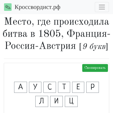
Место, где происходила
битва в 1805, Франция-
Россия-Австрия
[
9 букв
]
Скопировать
А
У
С
Т
Е
Р
Л
И
Ц