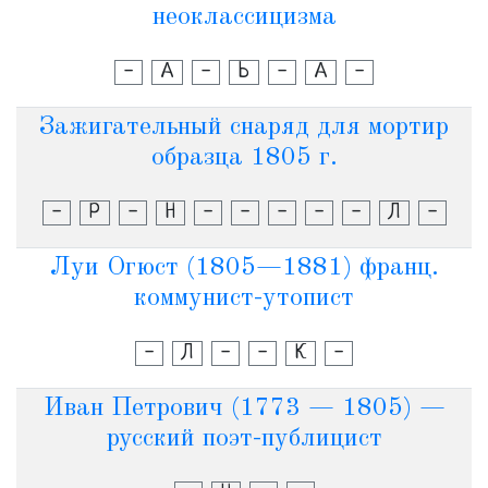
неоклассицизма
-
А
-
Ь
-
А
-
Зажигательный снаряд для мортир
образца 1805 г.
-
Р
-
Н
-
-
-
-
-
Л
-
Луи Огюст (1805—1881) франц.
коммунист-утопист
-
Л
-
-
К
-
Иван Петрович (1773 — 1805) —
русский поэт-публицист