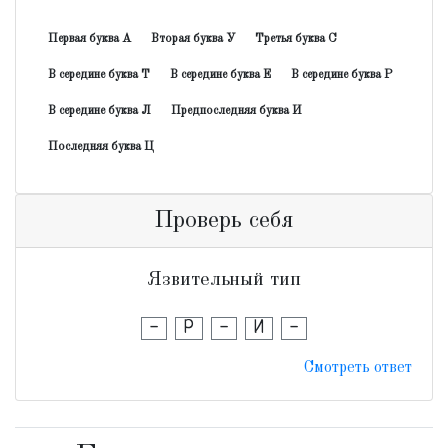
Первая буква А
Вторая буква У
Третья буква С
В середине буква Т
В середине буква Е
В середине буква Р
В середине буква Л
Предпоследняя буква И
Последняя буква Ц
Проверь себя
Язвительный тип
-
Р
-
И
-
Смотреть ответ