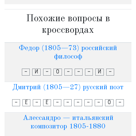
Похожие вопросы в
кроссвордах
Федор (1805—73) российский
философ
-
И
-
О
-
-
-
И
-
Дмитрий (1805—27) русский поэт
-
Е
-
Е
-
-
-
-
-
О
-
Алессандро — итальянский
композитор 1805-1880