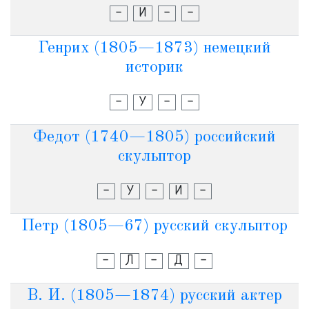
-
И
-
-
Генрих (1805—1873) немецкий
историк
-
У
-
-
Федот (1740—1805) российский
скульптор
-
У
-
И
-
Петр (1805—67) русский скульптор
-
Л
-
Д
-
В. И. (1805—1874) русский актер