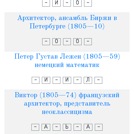
-
И
-
О
-
Архитектор, ансамбль Биржи в
Петербурге (1805—10)
-
О
-
О
-
Петер Густав Лежен (1805—59)
немецкий математик
-
И
-
И
-
Л
-
Виктор (1805—74) французский
архитектор, представитель
неоклассицизма
-
А
-
Ь
-
А
-