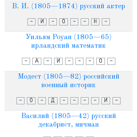
В. И. (1805—1874) русский актер
-
И
-
О
-
-
Н
-
Уильям Роуан (1805—65)
ирландский математик
-
А
-
И
-
-
-
О
-
Модест (1805—82) российский
военный историк
-
О
-
Д
-
-
-
-
И
-
Василий (1805—42) русский
декабрист, мичман