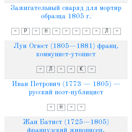
Зажигательный снаряд для мортир
образца 1805 г.
-
Р
-
Н
-
-
-
-
-
Л
-
Луи Огюст (1805—1881) франц.
коммунист-утопист
-
Л
-
-
К
-
Иван Петрович (1773 — 1805) —
русский поэт-публицист
-
Н
-
-
Жан Батист (1725—1805)
французский живописец,