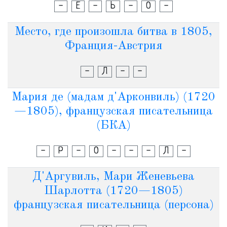
-
Е
-
Ь
-
О
-
Место, где произошла битва в 1805,
Франция-Австрия
-
Л
-
-
Мария де (мадам д'Арконвиль) (1720
—1805), французская писательница
(БКА)
-
Р
-
О
-
-
-
Л
-
Д'Аргувиль, Мари Женевьева
Шарлотта (1720—1805)
французская писательница (персона)