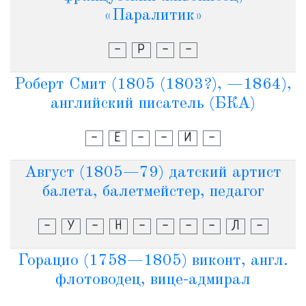
«Паралитик»
-
Р
-
-
Роберт Смит (1805 (1803?), —1864),
английский писатель (БКА)
-
Е
-
-
И
-
Август (1805—79) датский артист
балета, балетмейстер, педагог
-
У
-
Н
-
-
-
-
Л
-
Горацио (1758—1805) виконт, англ.
флотоводец, вице-адмирал