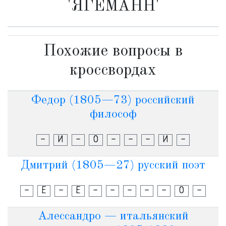
'ЯГЕМАНН'
Похожие вопросы в
кроссвордах
Федор (1805—73) российский
философ
-
И
-
О
-
-
-
И
-
Дмитрий (1805—27) русский поэт
-
Е
-
Е
-
-
-
-
-
О
-
Алессандро — итальянский