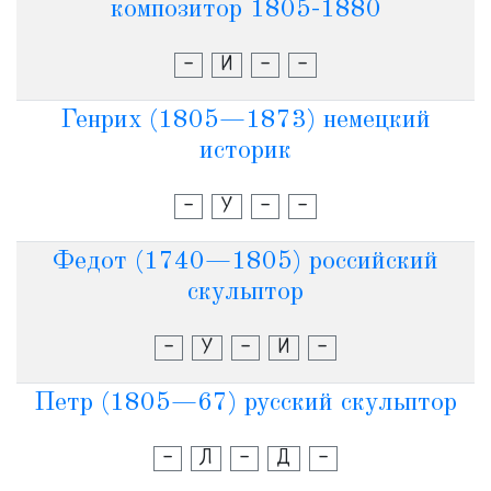
композитор 1805-1880
-
И
-
-
Генрих (1805—1873) немецкий
историк
-
У
-
-
Федот (1740—1805) российский
скульптор
-
У
-
И
-
Петр (1805—67) русский скульптор
-
Л
-
Д
-