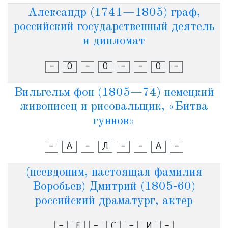
Александр (1741—1805) граф,
российский государственный деятель
и дипломат
-
О
-
О
-
-
О
-
Вильгельм фон (1805—74) немецкий
живописец и рисовальщик, «Битва
гуннов»
-
А
-
Л
-
-
А
-
(псевдоним, настоящая фамилия
Воробьев) Дмитрий (1805-60)
российский драматург, актер
-
Е
-
С
-
И
-