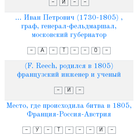
-
И
-
-
... Иван Петрович (1730-1805) ,
граф, генерал-фельдмаршал,
московский губернатор
-
А
-
Т
-
-
О
-
(F. Reech, родился в 1805)
французский инженер и ученый
-
И
-
Место, где происходила битва в 1805,
Франция-Россия-Австрия
-
У
-
Т
-
-
-
И
-