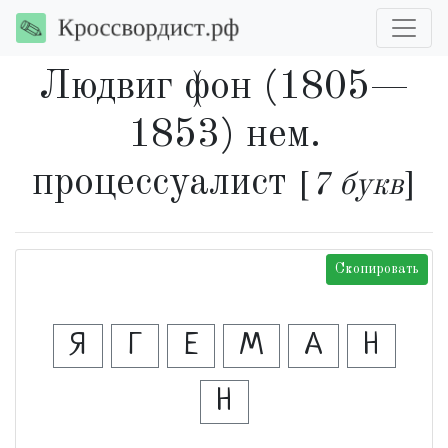
Людвиг фон (1805—
1853) нем.
процессуалист
[
7 букв
]
Скопировать
Я
Г
Е
М
А
Н
Н