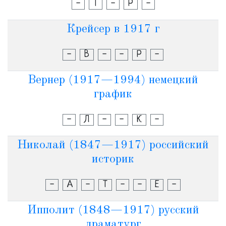
-
Т
-
Р
-
Крейсер в 1917 г
-
В
-
-
Р
-
Вернер (1917—1994) немецкий
график
-
Л
-
-
К
-
Николай (1847—1917) российский
историк
-
А
-
Т
-
-
Е
-
Ипполит (1848—1917) русский
драматург