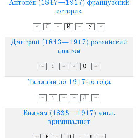
Антонен (1847—1917) французский
историк
-
Е
-
И
-
У
-
Дмитрий (1843—1917) российский
анатом
-
Е
-
-
О
-
Таллинн до 1917-го года
-
Е
-
-
Л
-
Вильям (1833—1917) англ.
криминалист
-
Е
-
Ш
-
Л
-