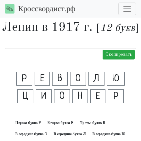
Ленин в 1917 г.
[
12 букв
]
Скопировать
Р
Е
В
О
Л
Ю
Ц
И
О
Н
Е
Р
Первая буква Р
Вторая буква Е
Третья буква В
В середине буква О
В середине буква Л
В середине буква Ю