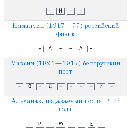
-
И
-
-
Иммануил (1917—77) российский
физик
-
А
-
-
А
-
Максим (1891—1917) белорусский
поэт
-
О
-
Д
-
-
-
-
И
-
Альманах, издаваемый после 1917
года
-
Р
-
М
-
-
Е
-