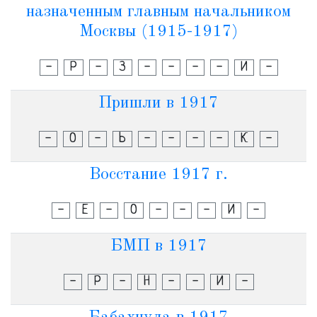
назначенным главным начальником
Москвы (1915-1917)
-
Р
-
З
-
-
-
-
И
-
Пришли в 1917
-
О
-
Ь
-
-
-
-
К
-
Восстание 1917 г.
-
Е
-
О
-
-
-
И
-
БМП в 1917
-
Р
-
Н
-
-
И
-