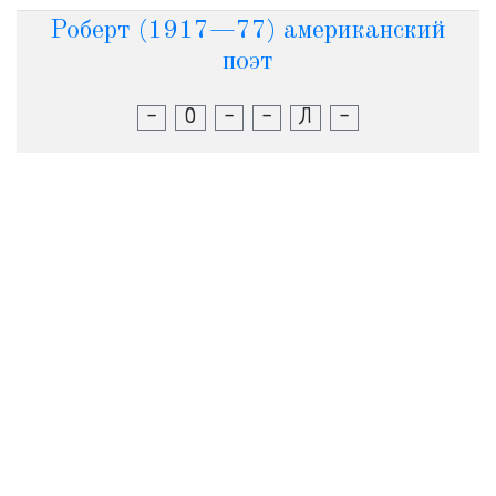
Роберт (1917—77) американский
поэт
-
О
-
-
Л
-