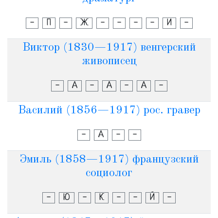
-
П
-
Ж
-
-
-
-
И
-
Виктор (1830—1917) венгерский
живописец
-
А
-
А
-
А
-
Василий (1856—1917) рос. гравер
-
А
-
-
Эмиль (1858—1917) французский
социолог
-
Ю
-
К
-
-
Й
-