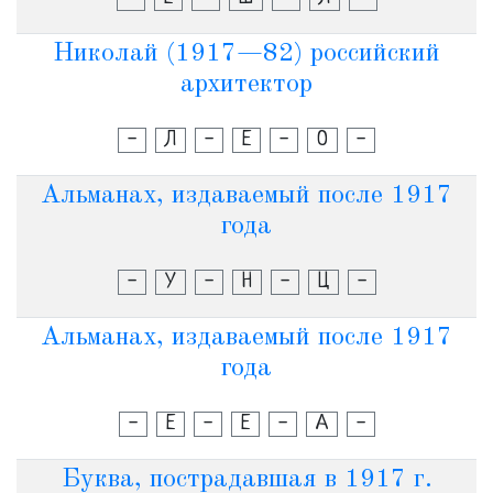
Николай (1917—82) российский
архитектор
-
Л
-
Е
-
О
-
Альманах, издаваемый после 1917
года
-
У
-
Н
-
Ц
-
Альманах, издаваемый после 1917
года
-
Е
-
Е
-
А
-
Буква, пострадавшая в 1917 г.