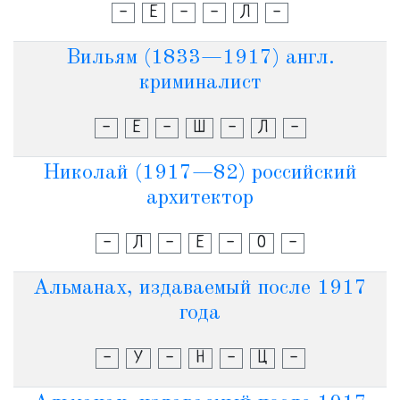
-
Е
-
-
Л
-
Вильям (1833—1917) англ.
криминалист
-
Е
-
Ш
-
Л
-
Николай (1917—82) российский
архитектор
-
Л
-
Е
-
О
-
Альманах, издаваемый после 1917
года
-
У
-
Н
-
Ц
-