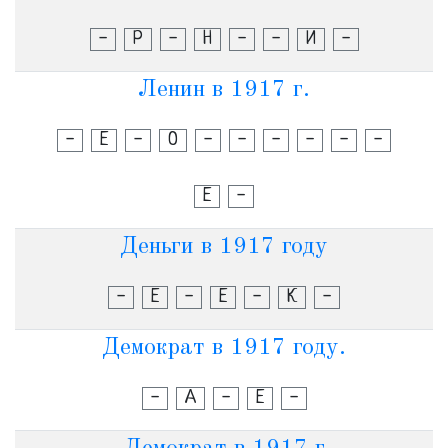
-
Р
-
Н
-
-
И
-
Ленин в 1917 г.
-
Е
-
О
-
-
-
-
-
-
Е
-
Деньги в 1917 году
-
Е
-
Е
-
К
-
Демократ в 1917 году.
-
А
-
Е
-