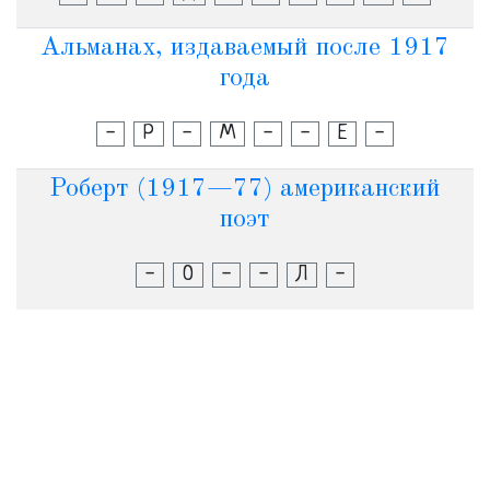
Альманах, издаваемый после 1917
года
-
Р
-
М
-
-
Е
-
Роберт (1917—77) американский
поэт
-
О
-
-
Л
-