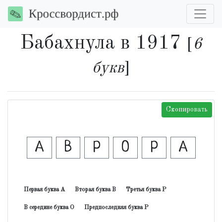
Бабахнула в 1917
[
6
букв
]
Скопировать
А
В
Р
О
Р
А
Первая буква А
Вторая буква В
Третья буква Р
В середине буква О
Предпоследняя буква Р