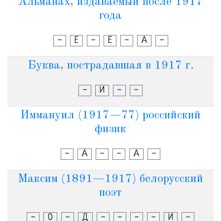
Альманах, издаваемый после 1917
года
-
Е
-
Е
-
А
-
Буква, пострадавшая в 1917 г.
-
И
-
-
Иммануил (1917—77) российский
физик
-
А
-
-
А
-
Максим (1891—1917) белорусский
поэт
-
О
-
Д
-
-
-
-
И
-