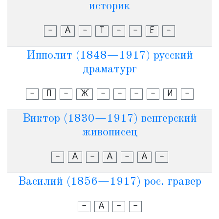
историк
-
А
-
Т
-
-
Е
-
Ипполит (1848—1917) русский
драматург
-
П
-
Ж
-
-
-
-
И
-
Виктор (1830—1917) венгерский
живописец
-
А
-
А
-
А
-
Василий (1856—1917) рос. гравер
-
А
-
-