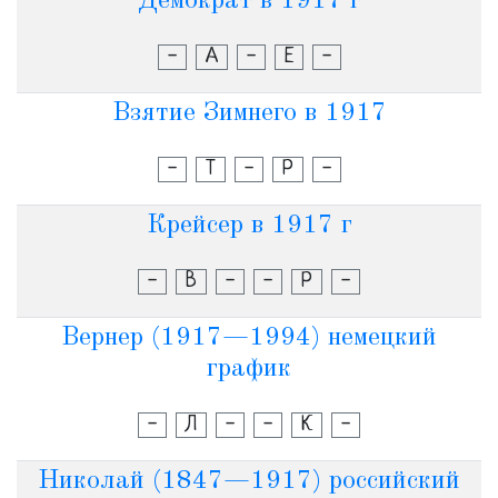
Демократ в 1917 г
-
А
-
Е
-
Взятие Зимнего в 1917
-
Т
-
Р
-
Крейсер в 1917 г
-
В
-
-
Р
-
Вернер (1917—1994) немецкий
график
-
Л
-
-
К
-
Николай (1847—1917) российский