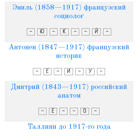
Эмиль (1858—1917) французский
социолог
-
Ю
-
К
-
-
Й
-
Антонен (1847—1917) французский
историк
-
Е
-
И
-
У
-
Дмитрий (1843—1917) российский
анатом
-
Е
-
-
О
-
Таллинн до 1917-го года