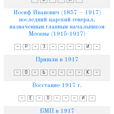
Иосиф Иванович (1857 – 1917)
последний царский генерал,
назначенным главным начальником
Москвы (1915-1917)
-
Р
-
З
-
-
-
-
И
-
Пришли в 1917
-
О
-
Ь
-
-
-
-
К
-
Восстание 1917 г.
-
Е
-
О
-
-
-
И
-
БМП в 1917