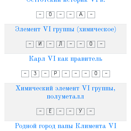
Остготский историк VI в.
-
О
-
-
А
-
Элемент VI группы (химическое)
-
И
-
Л
-
-
О
-
Карл VI как правитель
-
З
-
Р
-
-
-
О
-
Химический элемент VI группы,
полуметалл
-
Е
-
-
У
-
Родной город папы Климента VI