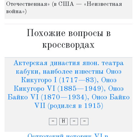
Отечественная» (в США — «Неизвестная
война»)
Похожие вопросы в
кроссвордах
Актерская династия япон. театра
кабуки, наиболее известны Оноэ
Кикугоро I (1717—83), Оноэ
Кикугоро VI (1885—1949), Оноэ
Байко VI (1870—1934), Оноэ Байко
VII (родился в 1915)
-
Н
-
-