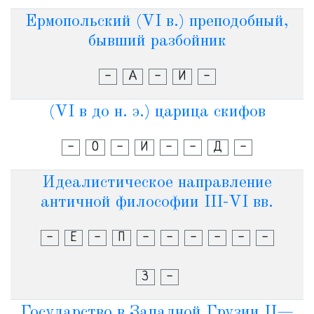
Ермопольский (VI в.) преподобный,
бывший разбойник
-
А
-
И
-
(VI в до н. э.) царица скифов
-
О
-
И
-
-
Д
-
Идеалистическое направление
античной философии III-VI вв.
-
Е
-
П
-
-
-
-
-
-
З
-
Государство в Западной Грузии II—