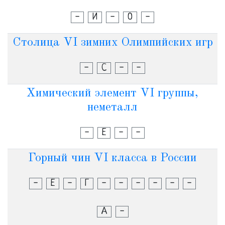
-
И
-
О
-
Столица VI зимних Олимпийских игр
-
С
-
-
Химический элемент VI группы,
неметалл
-
Е
-
-
Горный чин VI класса в России
-
Е
-
Г
-
-
-
-
-
-
А
-