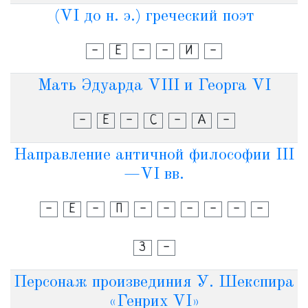
(VI до н. э.) греческий поэт
-
Е
-
-
И
-
Мать Эдуарда VIII и Георга VI
-
Е
-
С
-
А
-
Направление античной философии III
—VI вв.
-
Е
-
П
-
-
-
-
-
-
З
-
Персонаж произвединия У. Шекспира
«Генрих VI»