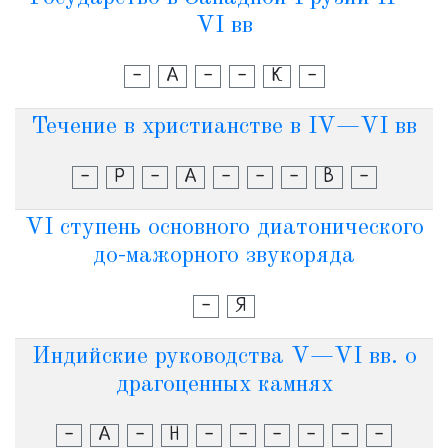
VI вв
-
А
-
-
К
-
Течение в христианстве в IV—VI вв
-
Р
-
А
-
-
-
В
-
VI ступень основного диатонического
до-мажорного звукоряда
-
Я
Индийские руководства V—VI вв. о
драгоценных камнях
-
А
-
Н
-
-
-
-
-
-