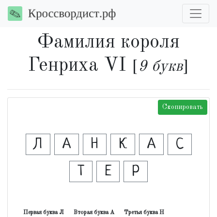
Фамилия короля
Генриха VI
[
9 букв
]
Скопировать
Л
А
Н
К
А
С
Т
Е
Р
Первая буква Л
Вторая буква А
Третья буква Н