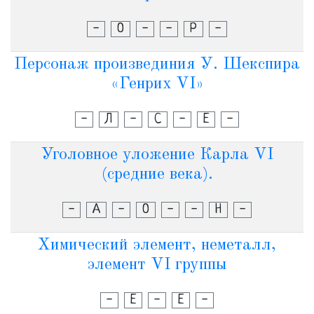
-
О
-
-
Р
-
Персонаж произвединия У. Шекспира
«Генрих VI»
-
Л
-
С
-
Е
-
Уголовное уложение Карла VI
(средние века).
-
А
-
О
-
-
Н
-
Химический элемент, неметалл,
элемент VI группы
-
Е
-
Е
-