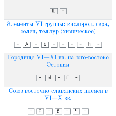
Ш
-
Элементы VI группы: кислород, сера,
селен, теллур (химическое)
-
А
-
Ь
-
-
-
-
Н
-
Городище VI—XI вв. на юго-востоке
Эстонии
-
Ы
-
Г
-
Союз восточно-славянских племен в
VI—X вв.
-
Р
-
В
-
Ч
-