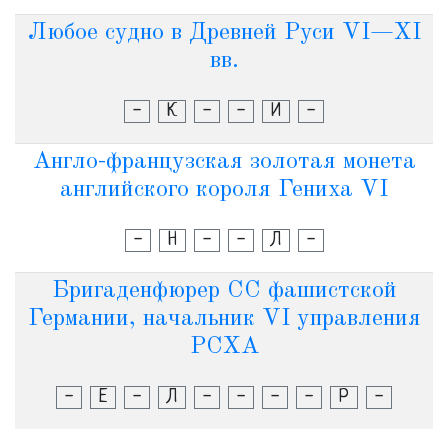
Любое судно в Древней Руси VI—XI
вв.
-
К
-
-
И
-
Англо-французская золотая монета
английского короля Гениха VI
-
Н
-
-
Л
-
Бригаденфюрер СС фашистской
Германии, начальник VI управления
РСХА
-
Е
-
Л
-
-
-
-
Р
-