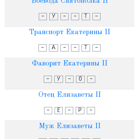
Воевода Святополка II
-
У
-
-
Т
-
Транспорт Екатерины II
-
А
-
-
Т
-
Фаворит Екатерины II
-
У
-
О
-
Отец Елизаветы II
-
Е
-
Р
-
Муж Елизаветы II