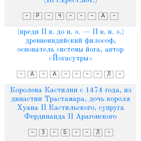
(Ист.крест.пох.)
-
Р
-
Ч
-
-
-
А
-
(предп II в. до н. э. — II в. н. э.)
древнеиндийский философ,
основатель системы йога, автор
«Йогасутры»
-
А
-
А
-
-
-
-
Л
-
Королева Кастилии с 1474 года, из
династии Трастамара, дочь короля
Хуана II Кастильского, супруга
Фердинанда II Арагонского
-
З
-
Б
-
-
Л
-