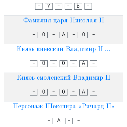
-
У
-
-
Ь
-
Фамилия царя Николая II
-
О
-
А
-
О
-
Князь киевский Владимир II ...
-
О
-
О
-
А
-
Князь смоленский Владимир II
-
О
-
О
-
А
-
Персонаж Шекспира «Ричард II»
-
А
-
-