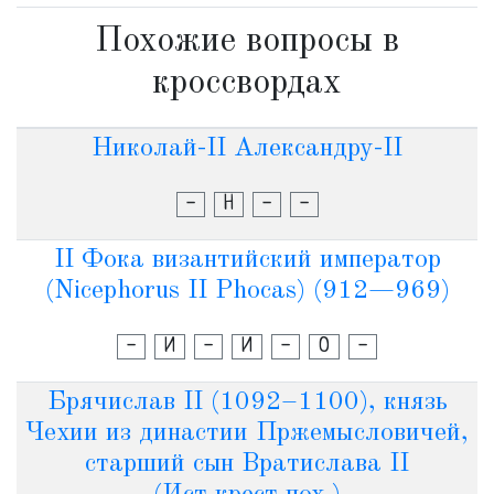
Похожие вопросы в
кроссвордах
Николай-II Александру-II
-
Н
-
-
II Фока византийский император
(Nicephorus II Phocas) (912—969)
-
И
-
И
-
О
-
Брячислав II (1092–1100), князь
Чехии из династии Пржемысловичей,
старший сын Вратислава II