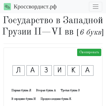
Государство в Западной
Грузии II—VI вв
[
6 букв
]
Скопировать
Л
А
З
И
К
А
Первая буква Л
Вторая буква А
Третья буква З
В середине буква И
Предпоследняя буква К