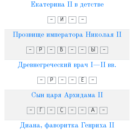
Екатерина II в детстве
-
И
-
-
Прозвище императора Николая II
-
Р
-
В
-
-
Ы
-
Древнегреческий врач I—II вв.
-
Р
-
-
Е
-
Сын царя Архидама II
-
Г
-
С
-
-
А
-
Диана, фаворитка Генриха II