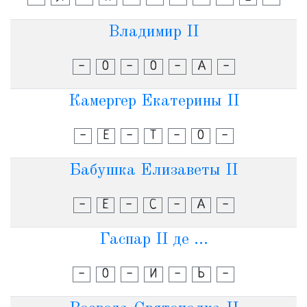
Владимир II
-
О
-
О
-
А
-
Камергер Екатерины II
-
Е
-
Т
-
О
-
Бабушка Елизаветы II
-
Е
-
С
-
А
-
Гаспар II де ...
-
О
-
И
-
Ь
-