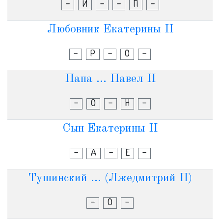
-
И
-
-
П
-
Любовник Екатерины II
-
Р
-
О
-
Папа ... Павел II
-
О
-
Н
-
Сын Екатерины II
-
А
-
Е
-
Тушинский ... (Лжедмитрий II)
-
О
-