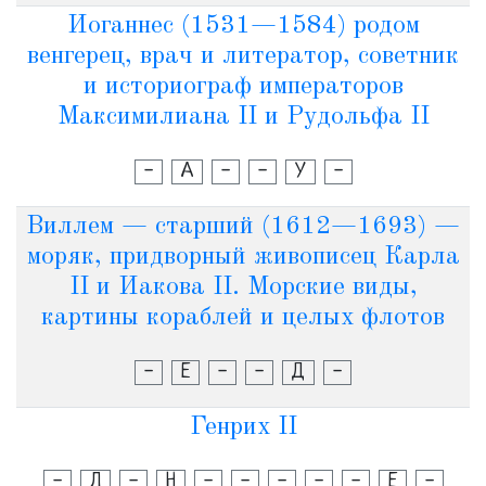
Иоганнес (1531—1584) родом
венгерец, врач и литератор, советник
и историограф императоров
Максимилиана II и Рудольфа II
-
А
-
-
У
-
Виллем — старший (1612—1693) —
моряк, придворный живописец Карла
II и Иакова II. Морские виды,
картины кораблей и целых флотов
-
Е
-
-
Д
-
Генрих II
-
Л
-
Н
-
-
-
-
-
Е
-