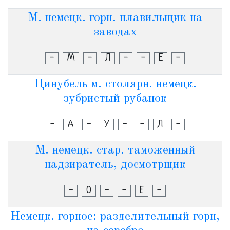
М. немецк. горн. плавильщик на
заводах
-
М
-
Л
-
-
Е
-
Цинубель м. столярн. немецк.
зубристый рубанок
-
А
-
У
-
-
Л
-
М. немецк. стар. таможенный
надзиратель, досмотрщик
-
О
-
-
Е
-
Немецк. горное: разделительный горн,