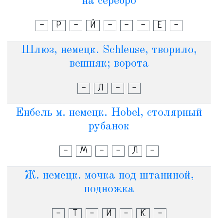
на серебро
-
Р
-
Й
-
-
-
Е
-
Шлюз, немецк. Schleuse, творило,
вешняк; ворота
-
Л
-
-
Енбель м. немецк. Hobel, столярный
рубанок
-
М
-
-
Л
-
Ж. немецк. мочка под штаниной,
подножка
-
Т
-
И
-
К
-