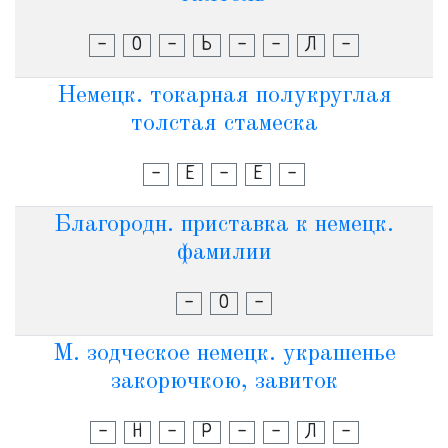
-
О
-
Ь
-
-
Л
-
Немецк. токарная полукруглая
толстая стамеска
-
Е
-
Е
-
Благородн. приставка к немецк.
фамилии
-
О
-
М. зодческое немецк. украшенье
закорючкою, завиток
-
Н
-
Р
-
-
Л
-