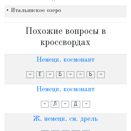
• Итальянское озеро
Похожие вопросы в
кроссвордах
Немецк. космонавт
-
Е
-
Б
-
-
Ь
-
Немецк. космонавт
-
Л
-
Д
-
Ж. немецк. см. дрель