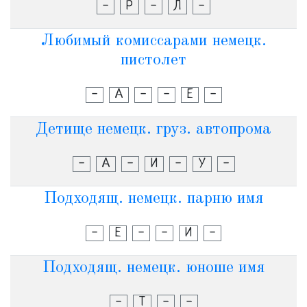
-
Р
-
Л
-
Любимый комиссарами немецк.
пистолет
-
А
-
-
Е
-
Детище немецк. груз. автопрома
-
А
-
И
-
У
-
Подходящ. немецк. парню имя
-
Е
-
-
И
-
Подходящ. немецк. юноше имя
-
Т
-
-