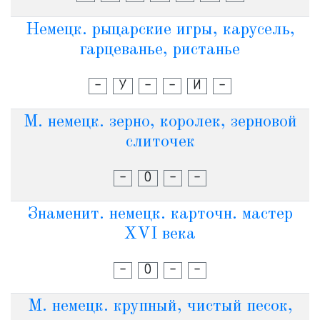
Немецк. рыцарские игры, карусель,
гарцеванье, ристанье
-
У
-
-
И
-
М. немецк. зерно, королек, зерновой
слиточек
-
О
-
-
Знаменит. немецк. карточн. мастер
XVI века
-
О
-
-
М. немецк. крупный, чистый песок,