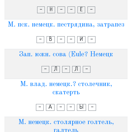
-
Н
-
-
Е
-
М. пск. немецк. пестрядина, затрапез
-
В
-
-
И
-
Зап. южн. сова (Еule? Немецк
-
Л
-
Л
-
М. влад. немецк.? столечник,
скатерть
-
А
-
-
Ы
-
М. немецк. столярное голтель,
галтель