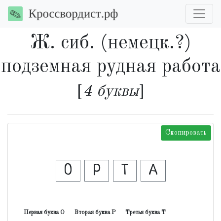
Ж. сиб. (немецк.?)
подземная рудная работа
[
4 буквы
]
Скопировать
О
Р
Т
А
Первая буква О
Вторая буква Р
Третья буква Т