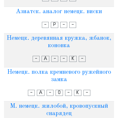
Азиатск. аналог немецк. виски
-
Р
-
-
Немецк. деревянная кружка, жбанок,
коновка
-
А
-
-
К
-
Немецк. полка кремневого ружейного
замка
-
А
-
О
-
К
-
М. немецк. жилобой, кровопускный
снарядец