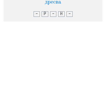
дресва
-
Р
-
Н
-