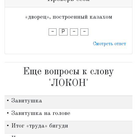
«дворец», построенный казахом
-
Р
-
-
Смотреть ответ
Еще вопросы к слову
'ЛОКОН'
• Завитушка
• Завитушка на голове
• Итог «труда» бигуди