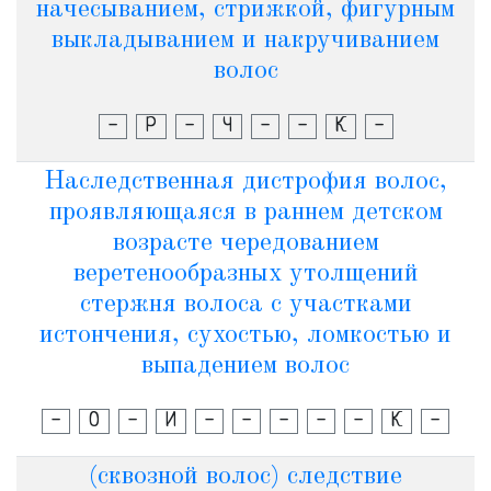
начесыванием, стрижкой, фигурным
выкладыванием и накручиванием
волос
-
Р
-
Ч
-
-
К
-
Наследственная дистрофия волос,
проявляющаяся в раннем детском
возрасте чередованием
веретенообразных утолщений
стержня волоса с участками
истончения, сухостью, ломкостью и
выпадением волос
-
О
-
И
-
-
-
-
-
К
-
(сквозной волос) следствие