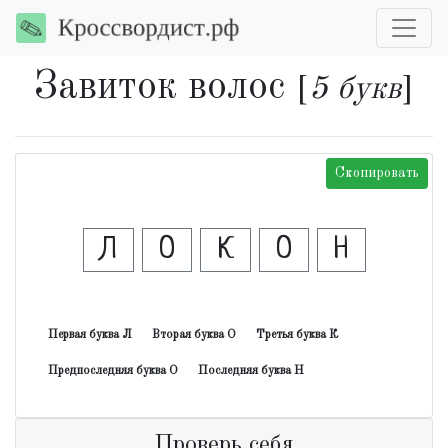
Завиток волос
[
5 букв
]
Скопировать
Л
О
К
О
Н
Первая буква Л
Вторая буква О
Третья буква К
Предпоследняя буква О
Последняя буква Н
Проверь себя