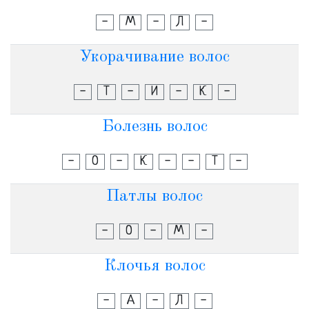
-
М
-
Л
-
Укорачивание волос
-
Т
-
И
-
К
-
Болезнь волос
-
О
-
К
-
-
Т
-
Патлы волос
-
О
-
М
-
Клочья волос
-
А
-
Л
-