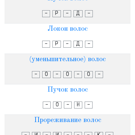
-
Р
-
Д
-
Локон волос
-
Р
-
Д
-
(уменьшительное) волос
-
О
-
О
-
О
-
Пучок волос
-
О
-
Н
-
Прореживание волос