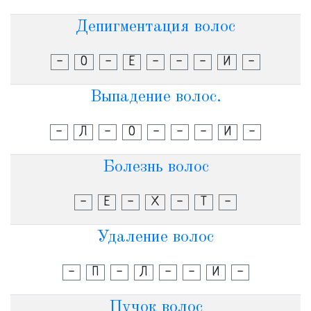
Депигментация волос
-
О
-
Е
-
-
-
И
-
Выпадение волос.
-
Л
-
О
-
-
-
И
-
Болезнь волос
-
Е
-
Х
-
Т
-
Удаление волос
-
П
-
Л
-
-
И
-
Пучок волос