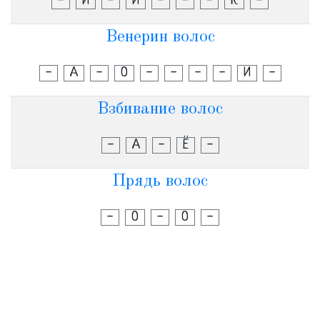
-
И
-
И
-
-
-
К
-
Венерин волос
-
А
-
О
-
-
-
-
И
-
Взбивание волос
-
А
-
Ё
-
Прядь волос
-
О
-
О
-