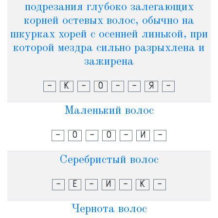
подрезания глубоко залегающих
корней остевых волос, обычно на
шкурках хорей с осенней линькой, при
которой мездра сильно разрыхлена и
зажирена
-
К
-
О
-
-
Я
-
Маленький волос
-
О
-
О
-
И
-
Серебристый волос
-
Е
-
И
-
К
-
Чернота волос