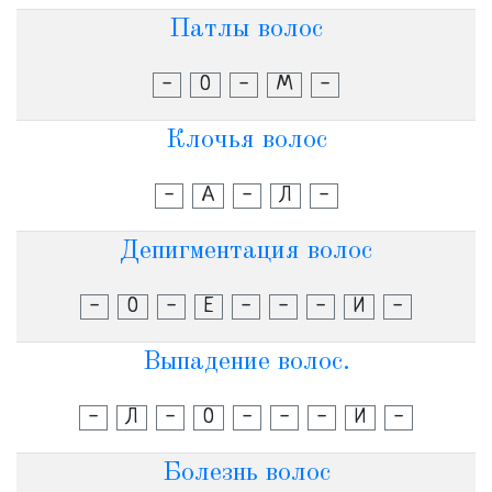
Патлы волос
-
О
-
М
-
Клочья волос
-
А
-
Л
-
Депигментация волос
-
О
-
Е
-
-
-
И
-
Выпадение волос.
-
Л
-
О
-
-
-
И
-
Болезнь волос