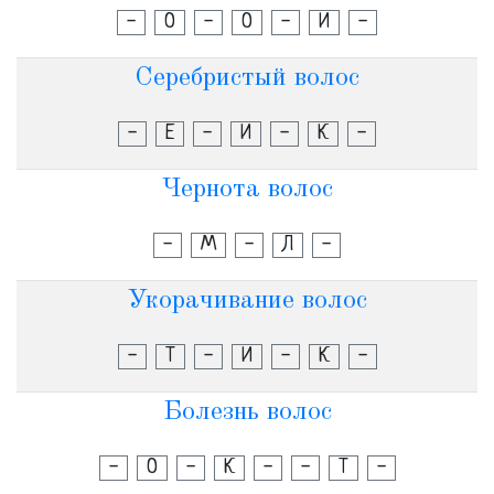
-
О
-
О
-
И
-
Серебристый волос
-
Е
-
И
-
К
-
Чернота волос
-
М
-
Л
-
Укорачивание волос
-
Т
-
И
-
К
-
Болезнь волос
-
О
-
К
-
-
Т
-