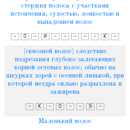
стержня волоса с участками
истончения, сухостью, ломкостью и
выпадением волос
-
О
-
И
-
-
-
-
-
К
-
(сквозной волос) следствие
подрезания глубоко залегающих
корней остевых волос, обычно на
шкурках хорей с осенней линькой, при
которой мездра сильно разрыхлена и
зажирена
-
К
-
О
-
-
Я
-
Маленький волос