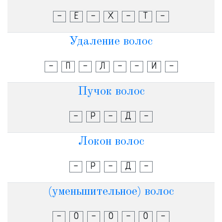
-
Е
-
Х
-
Т
-
Удаление волос
-
П
-
Л
-
-
И
-
Пучок волос
-
Р
-
Д
-
Локон волос
-
Р
-
Д
-
(уменьшительное) волос
-
О
-
О
-
О
-