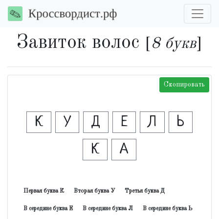
Завиток волос
[
8 букв
]
Скопировать
К
У
Д
Е
Л
Ь
К
А
Первая буква К
Вторая буква У
Третья буква Д
В середине буква Е
В середине буква Л
В середине буква Ь