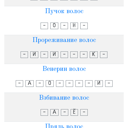
Пучок волос
-
О
-
Н
-
Прореживание волос
-
И
-
И
-
-
-
К
-
Венерин волос
-
А
-
О
-
-
-
-
И
-
Взбивание волос
-
А
-
Ё
-
Прядь волос