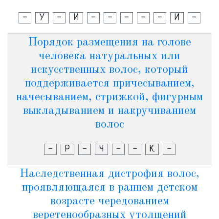
-
У
-
И
-
-
-
-
-
И
-
Порядок размещения на голове
человека натуральных или
искусственных волос, который
поддерживается причесыванием,
начесыванием, стрижкой, фигурным
выкладыванием и накручиванием
волос
-
Р
-
Ч
-
-
К
-
Наследственная дистрофия волос,
проявляющаяся в раннем детском
возрасте чередованием
веретенообразных утолщений