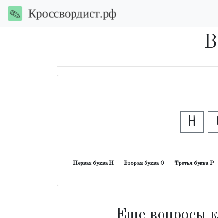
В
Н
Первая буква Н
Вторая буква О
Третья буква Р
Еще вопросы к