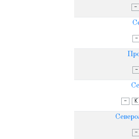
-
С
-
Про
-
Се
-
К
Северо
-