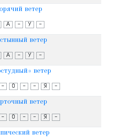
орячий ветер
А
-
У
-
стынный ветер
А
-
У
-
остудный» ветер
-
О
-
-
Я
-
рточный ветер
-
О
-
-
Я
-
пический ветер