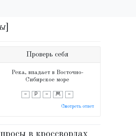
вы
]
Проверь себя
Река, впадает в Восточно-
Сибирское море
-
Р
-
М
-
Смотреть ответ
просы в кроссвордах