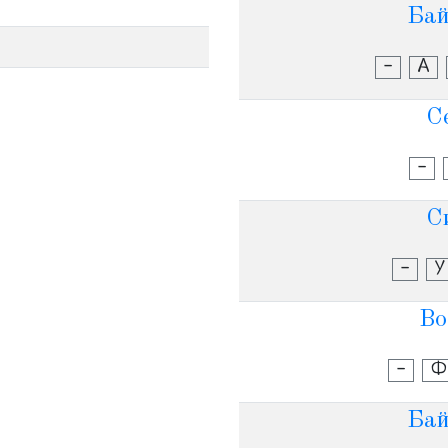
Бай
-
А
С
-
С
-
У
Во
-
Ф
Бай