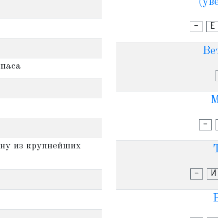
(ув
-
Е
Ве
мпаса
М
-
дну из крупнейших
-
И