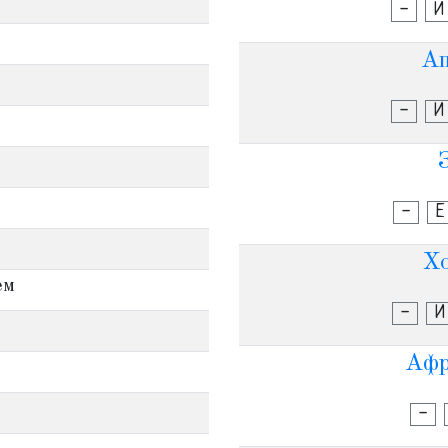
-
И
Ап
-
И
-
Е
Хо
ем
-
И
Афр
-