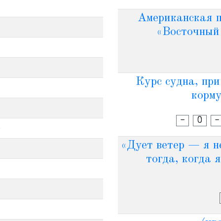
Американская п
«Восточный 
Курс судна, при
корму
-
О
-
.
«Дует ветер — я н
тогда, когда 