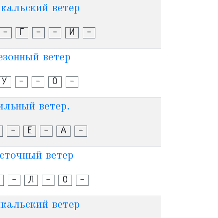
кальский ветер
-
Г
-
-
И
-
езонный ветер
У
-
-
О
-
ильный ветер.
-
Е
-
А
-
сточный ветер
-
Л
-
О
-
кальский ветер