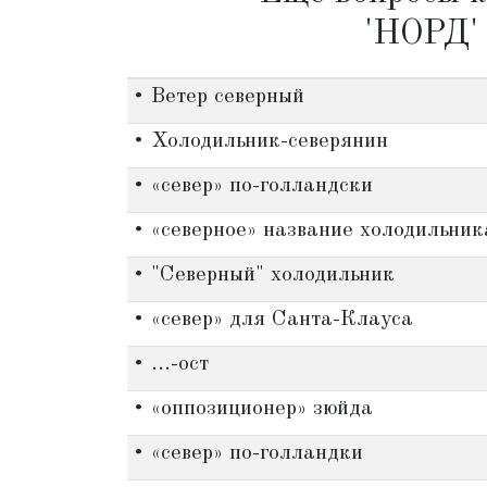
'НОРД'
• Ветер северный
• Холодильник-северянин
• «север» по-голландски
• «северное» название холодильник
• "Северный" холодильник
• «север» для Санта-Клауса
• ...-ост
• «оппозиционер» зюйда
• «север» по-голландки