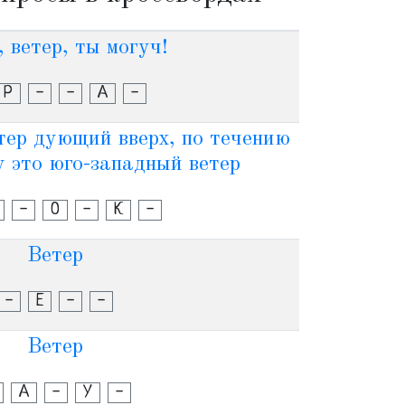
, ветер, ты могуч!
Р
-
-
А
-
тер дующий вверх, по течению
у это юго-западный ветер
-
О
-
К
-
Ветер
-
Е
-
-
Ветер
А
-
У
-