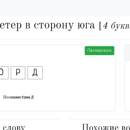
етер в сторону юга
[
4 бук
Скопировать
О
Р
Д
Последняя буква Д
 слову
Похожие во