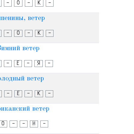
-
О
-
К
-
пенины, ветер
-
О
-
К
-
Зимний ветер
-
Е
-
Я
-
лодный ветер
-
Е
-
К
-
иканский ветер
О
-
-
Н
-