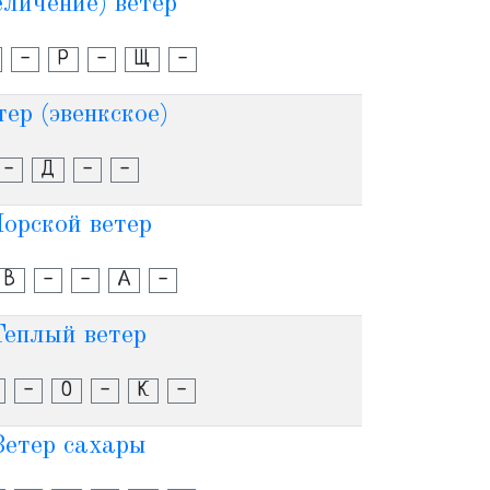
еличение) ветер
-
Р
-
Щ
-
тер (эвенкское)
-
Д
-
-
орской ветер
В
-
-
А
-
Теплый ветер
-
О
-
К
-
Ветер сахары