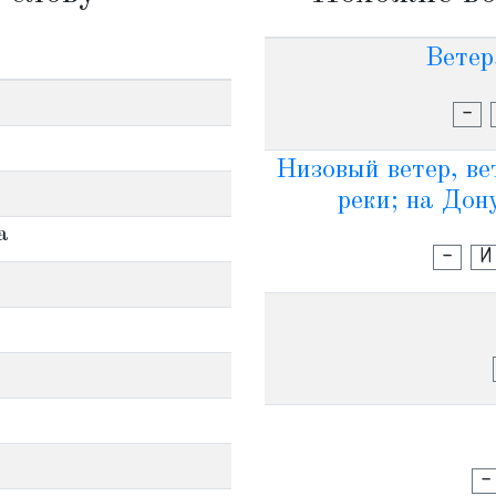
Ветер
-
Низовый ветер, ве
реки; на Дон
а
-
И
-