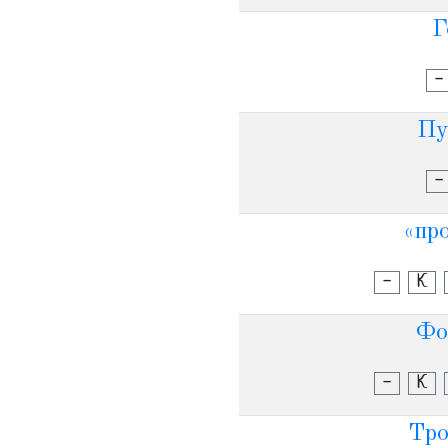
Г
-
Пу
-
«пр
-
К
Фо
-
К
Тро