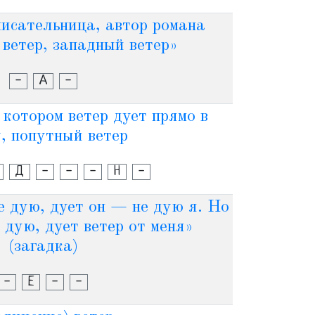
исательница, автор романа
ветер, западный ветер»
-
А
-
 котором ветер дует прямо в
, попутный ветер
Д
-
-
-
Н
-
е дую, дует он — не дую я. Но
я дую, дует ветер от меня»
(загадка)
-
Е
-
-