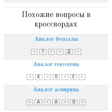
Похожие вопросы в
кроссвордах
Аналог бехоллы
-
Т
-
-
Д
-
Аналог гексогена
-
К
-
О
-
Е
-
Аналог аспирина
-
А
-
А
-
О
-