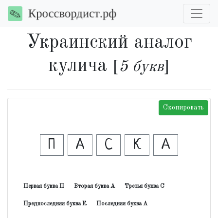
Украинский аналог
кулича
[
5 букв
]
Скопировать
П
А
С
К
А
Первая буква П
Вторая буква А
Третья буква С
Предпоследняя буква К
Последняя буква А