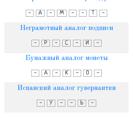
-
А
-
М
-
-
Т
-
Неграмотный аналог подписи
-
Р
-
С
-
И
-
Бумажный аналог монеты
-
А
-
К
-
О
-
Испанский аналог гувернантки
-
У
-
-
Ь
-