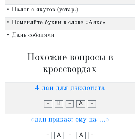
• Налог с якутов (устар.)
• Поменяйте буквы в слове «Аякс»
• Дань соболями
Похожие вопросы в
кроссвордах
4 дан для дзюдоиста
-
Н
-
А
-
«дан приказ: ему на ...»
-
А
-
А
-