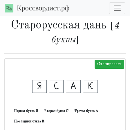
Старорусская дань
[
4
буквы
]
Скопировать
Я
С
А
К
Первая буква Я
Вторая буква С
Третья буква А
Последняя буква К