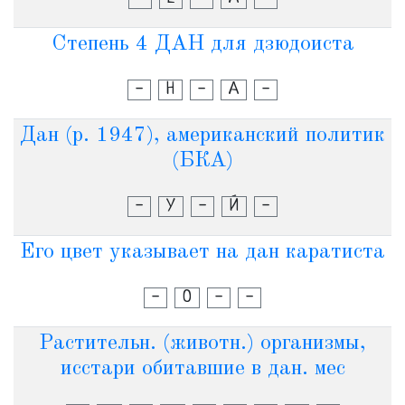
Степень 4 ДАН для дзюдоиста
-
Н
-
А
-
Дан (р. 1947), американский политик
(БКА)
-
У
-
Й
-
Его цвет указывает на дан каратиста
-
О
-
-
Растительн. (животн.) организмы,
исстари обитавшие в дан. мес