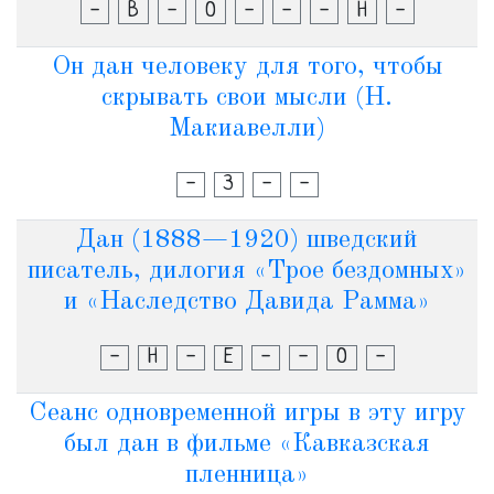
-
В
-
О
-
-
-
Н
-
Он дан человеку для того, чтобы
скрывать свои мысли (Н.
Макиавелли)
-
З
-
-
Дан (1888—1920) шведский
писатель, дилогия «Трое бездомных»
и «Наследство Давида Рамма»
-
Н
-
Е
-
-
О
-
Сеанс одновременной игры в эту игру
был дан в фильме «Кавказская
пленница»