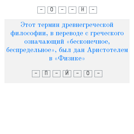
-
О
-
-
Н
-
Этот термин древнегреческой
философии, в переводе с греческого
означающий «бесконечное,
беспредельное», был дан Аристотелем
в «Физике»
-
П
-
Й
-
О
-