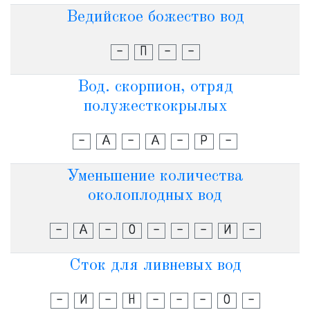
Ведийское божество вод
-
П
-
-
Вод. скорпион, отряд
полужесткокрылых
-
А
-
А
-
Р
-
Уменьшение количества
околоплодных вод
-
А
-
О
-
-
-
И
-
Сток для ливневых вод
-
И
-
Н
-
-
-
О
-