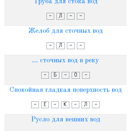
Труба для стока вод
-
Л
-
-
Желоб для сточных вод
-
Л
-
-
... сточных вод в реку
-
Б
-
О
-
Спокойная гладкая поверхность вод
-
Е
-
К
-
Л
-
Русло для вешних вод