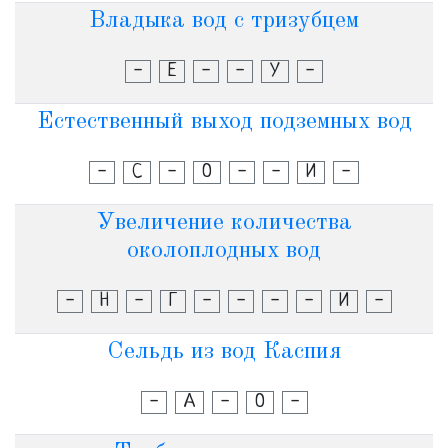
Владыка вод с тризубцем
-
Е
-
-
У
-
Естественный выход подземных вод
-
С
-
О
-
-
И
-
Увеличение количества
околоплодных вод
-
Н
-
Г
-
-
-
-
И
-
Сельдь из вод Каспия
-
А
-
О
-