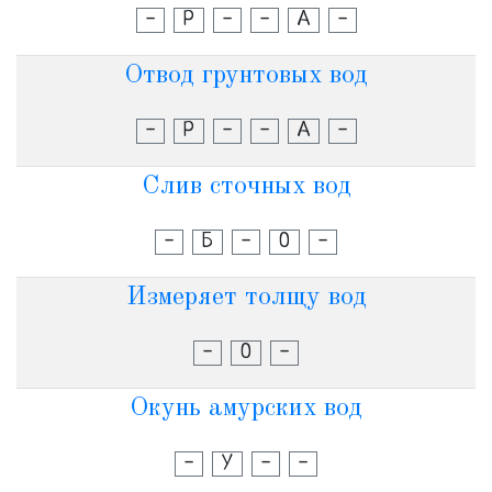
-
Р
-
-
А
-
Отвод грунтовых вод
-
Р
-
-
А
-
Слив сточных вод
-
Б
-
О
-
Измеряет толщу вод
-
О
-
Окунь амурских вод
-
У
-
-