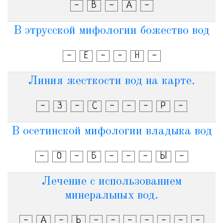
-
В
-
А
-
В этрусской мифологии божество вод
-
Е
-
-
Н
-
Линия жесткости вод на карте.
-
З
-
С
-
-
-
Р
-
В осетинской мифологии владыка вод
-
О
-
Б
-
-
-
Ы
-
Лечение с использованием
минеральных вод.
-
А
-
Ь
-
-
-
-
-
-
-