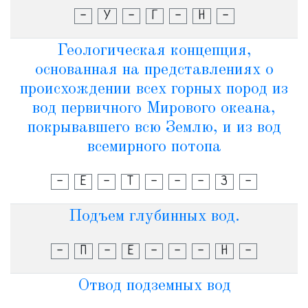
-
У
-
Г
-
Н
-
Геологическая концепция,
основанная на представлениях о
происхождении всех горных пород из
вод первичного Мирового океана,
покрывавшего всю Землю, и из вод
всемирного потопа
-
Е
-
Т
-
-
-
З
-
Подъем глубинных вод.
-
П
-
Е
-
-
-
Н
-
Отвод подземных вод