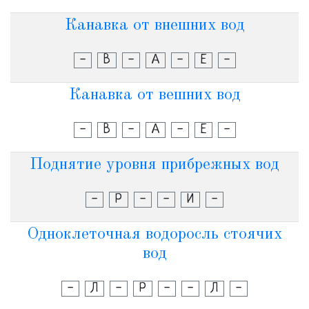
Канавка от внешних вод
-
В
-
А
-
Е
-
Канавка от вешних вод
-
В
-
А
-
Е
-
Поднятие уровня прибрежных вод
-
Р
-
-
И
-
Одноклеточная водоросль стоячих
вод
-
Л
-
Р
-
-
Л
-