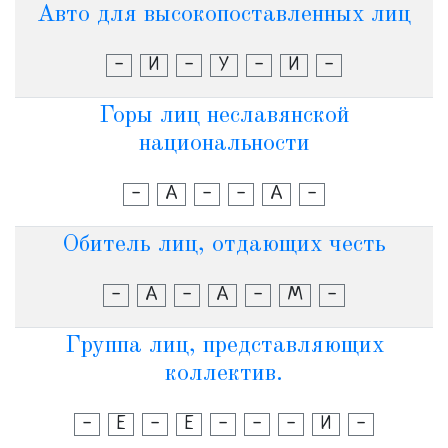
Авто для высокопоставленных лиц
-
И
-
У
-
И
-
Горы лиц неславянской
национальности
-
А
-
-
А
-
Обитель лиц, отдающих честь
-
А
-
А
-
М
-
Группа лиц, представляющих
коллектив.
-
Е
-
Е
-
-
-
И
-