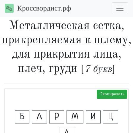
Металлическая сетка,
прикрепляемая к шлему,
для прикрытия лица,
плеч, груди
[
7 букв
]
Скопировать
Б
А
Р
М
И
Ц