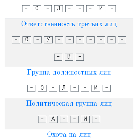
-
О
-
Л
-
-
-
И
-
Ответственность третьих лиц
-
О
-
У
-
-
-
-
-
-
-
-
В
-
Группа должностных лиц
-
О
-
Л
-
-
И
-
Политическая группа лиц
-
А
-
-
И
-
Охота на лиц