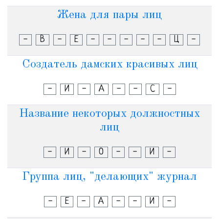
Жена для пары лиц
-
В
-
Е
-
-
-
-
-
Ц
-
Создатель дамских красивых лиц
-
И
-
А
-
-
С
-
Название некоторых должностных
лиц
-
И
-
О
-
-
И
-
Группа лиц, "делающих" журнал
-
Е
-
А
-
-
И
-