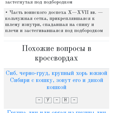
застегнутая под подбородком
• Часть воинского доспеха X—XVII вв. —
кольчужная сетка, прикреплявшаяся к
шлему изнутри, спадавшая на спину и
плечи и застегивавшаяся под подбородком
Похожие вопросы в
кроссвордах
Сиб. черно-груд, крупный хорь южной
Сибири с кошку, зовут его и дикой
кошкой
-
У
-
Н
-