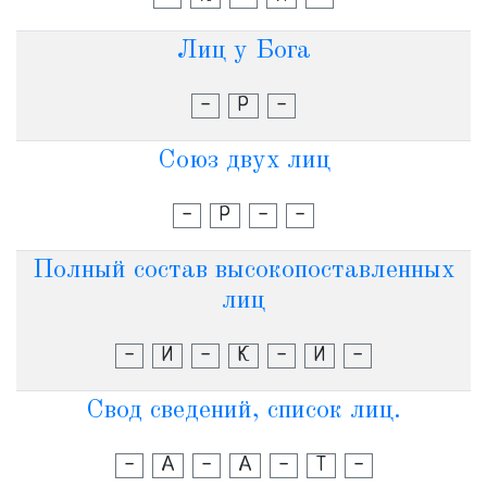
Лиц у Бога
-
Р
-
Союз двух лиц
-
Р
-
-
Полный состав высокопоставленных
лиц
-
И
-
К
-
И
-
Свод сведений, список лиц.
-
А
-
А
-
Т
-