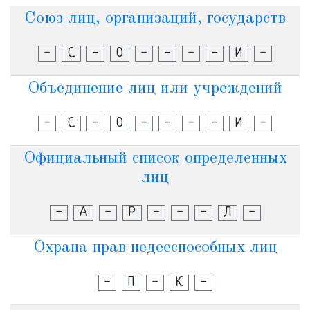
Союз лиц, организаций, государств
-
С
-
О
-
-
-
-
И
-
Объединение лиц или учреждений
-
С
-
О
-
-
-
-
И
-
Официальный список определенных
лиц
-
А
-
Р
-
-
-
Л
-
Охрана прав недееспособных лиц
-
П
-
К
-