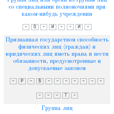
Группа лиц или орган из группы лиц
со специальными полномочиями при
каком-нибудь учреждении
-
О
-
И
-
-
И
-
Признанная государством способность
физических лиц (граждан) и
юридических лиц иметь права и нести
обязанности, предусмотренные и
допускаемые законом
-
Р
-
В
-
-
-
-
-
-
-
-
-
-
Т
-
Группа лиц