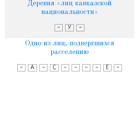
Деревня «лиц кавказской
национальности»
-
У
-
Одно из лиц, подвергшихся
расселению
-
А
-
С
-
-
-
-
Е
-