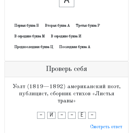
А
Первая буква Б
Вторая буква А
Третья буква Р
В середине буква М
В середине буква И
Предпоследняя буква Ц
Последняя буква А
Проверь себя
Уолт (1819—1892) американский поэт,
публицист, сборник стихов «Листья
травы»
-
И
-
-
Е
-
Смотреть ответ