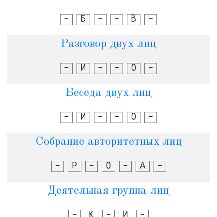
-
Б
-
-
В
-
Разговор двух лиц
-
И
-
-
О
-
Беседа двух лиц
-
И
-
-
О
-
Собрание авторитетных лиц
-
Р
-
О
-
А
-
Деятельная группа лиц
-
К
-
И
-