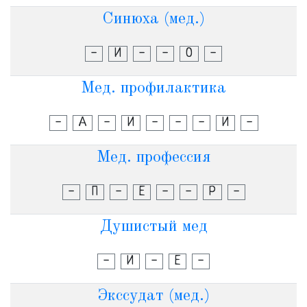
Синюха (мед.)
-
И
-
-
О
-
Мед. профилактика
-
А
-
И
-
-
-
И
-
Мед. профессия
-
П
-
Е
-
-
Р
-
Душистый мед
-
И
-
Е
-
Экссудат (мед.)