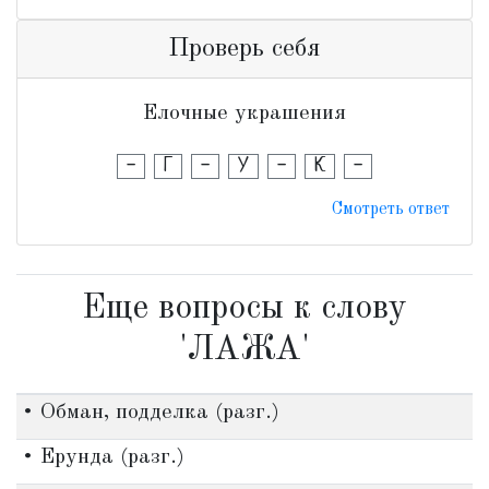
Проверь себя
Елочные украшения
-
Г
-
У
-
К
-
Смотреть ответ
Еще вопросы к слову
'ЛАЖА'
• Обман, подделка (разг.)
• Ерунда (разг.)