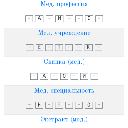
Мед. профессия
-
А
-
И
-
-
О
-
Мед. учреждение
-
Е
-
П
-
-
К
-
Свинка (мед.)
-
А
-
О
-
И
-
Мед. специальность
-
Н
-
Р
-
-
О
-
Экстракт (мед.)