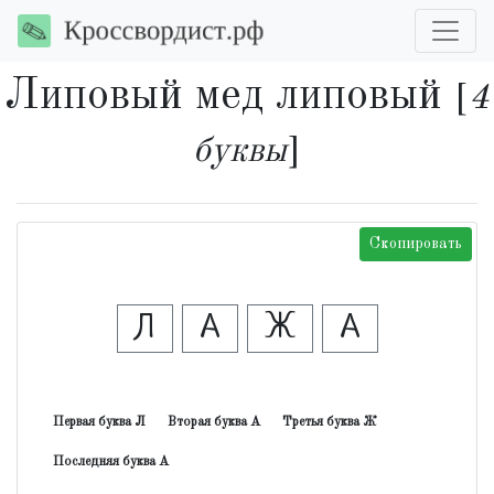
Липовый мед липовый
[
4
буквы
]
Скопировать
Л
А
Ж
А
Первая буква Л
Вторая буква А
Третья буква Ж
Последняя буква А