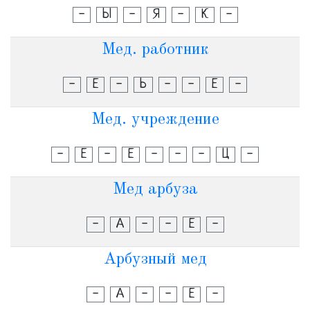
-
Ы
-
Я
-
К
-
Мед. работник
-
Е
-
Ь
-
-
Е
-
Мед. учреждение
-
Е
-
Е
-
-
-
Ц
-
Мед арбуза
-
А
-
-
Е
-
Арбузный мед
-
А
-
-
Е
-