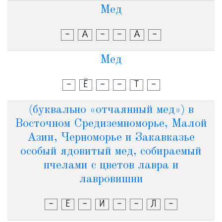
Мед
-
А
-
-
А
-
Мед
-
Ё
-
-
Т
-
(буквально «отчаянный мед») в
Восточном Средиземноморье, Малой
Азии, Черноморье и Закавказье
особый ядовитый мед, собираемый
пчелами с цветов лавра и
лавровишни
-
Е
-
И
-
-
Л
-