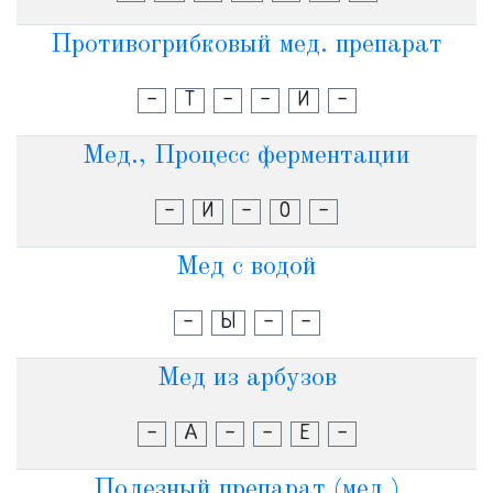
Противогрибковый мед. препарат
-
Т
-
-
И
-
Мед., Процесс ферментации
-
И
-
О
-
Мед с водой
-
Ы
-
-
Мед из арбузов
-
А
-
-
Е
-
Полезный препарат (мед.)