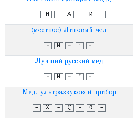
-
И
-
А
-
И
-
(местное) Липовый мед
-
И
-
Е
-
Лучший русский мед
-
И
-
Е
-
Мед. ультразвуковой прибор
-
Х
-
С
-
О
-