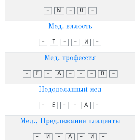
-
Ы
-
О
-
Мед. вялость
-
Т
-
-
И
-
Мед. профессия
-
Е
-
А
-
-
-
О
-
Недоделанный мед
-
Е
-
-
А
-
Мед., Предлежание плаценты
-
И
-
А
-
И
-