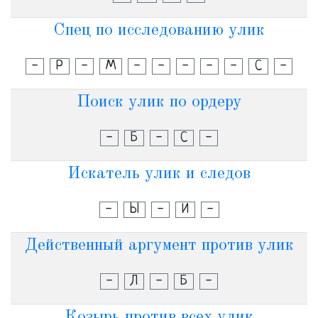
Спец по исследованию улик
-
Р
-
М
-
-
-
-
-
С
-
Поиск улик по ордеру
-
Б
-
С
-
Искатель улик и следов
-
Ы
-
И
-
Действенный аргумент против улик
-
Л
-
Б
-
Козырь против всех улик