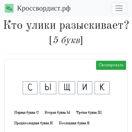
Кто улики разыскивает?
[
5 букв
]
Скопировать
С
Ы
Щ
И
К
Первая буква С
Вторая буква Ы
Третья буква Щ
Предпоследняя буква И
Последняя буква К