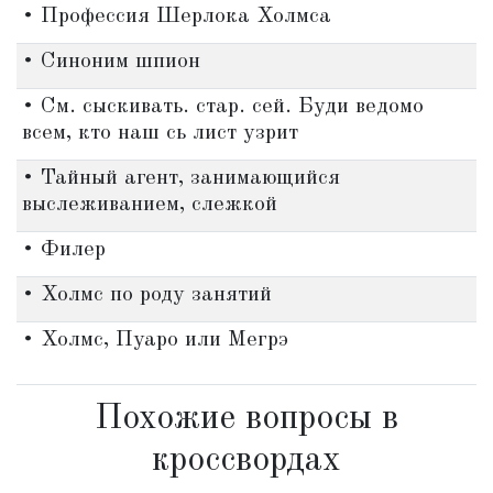
• Профессия Шерлока Холмса
• Синоним шпион
• См. сыскивать. стар. сей. Буди ведомо
всем, кто наш сь лист узрит
• Тайный агент, занимающийся
выслеживанием, слежкой
• Филер
• Холмс по роду занятий
• Холмс, Пуаро или Мегрэ
Похожие вопросы в
кроссвордах