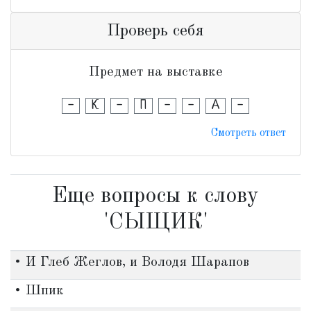
Проверь себя
Предмет на выставке
-
К
-
П
-
-
А
-
Смотреть ответ
Еще вопросы к слову
'СЫЩИК'
• И Глеб Жеглов, и Володя Шарапов
• Шпик