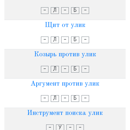
-
Л
-
Б
-
Щит от улик
-
Л
-
Б
-
Козырь против улик
-
Л
-
Б
-
Аргумент против улик
-
Л
-
Б
-
Инструмент поиска улик
-
У
-
-