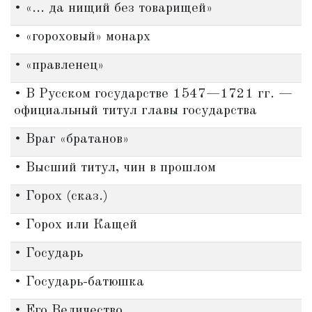
• «... да нищий без товарищей»
• «гороховый» монарх
• «правленец»
• В Русском государстве 1547—1721 гг. —
официальный титул главы государства
• Враг «братанов»
• Высший титул, чин в прошлом
• Горох (сказ.)
• Горох или Кащей
• Государь
• Государь-батюшка
• Его Величество