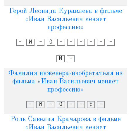
Герой Леонида Куравлева в фильме
«Иван Васильевич меняет
профессию»
-
И
-
О
-
-
-
-
-
-
И
-
Фамилия инженера-изобретателя из
фильма «Иван Васильевич меняет
профессию»
-
И
-
О
-
-
Е
-
Роль Савелия Крамарова в фильме
«Иван Васильевич меняет