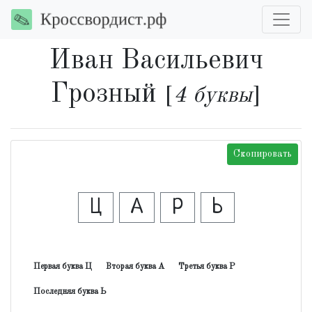
Иван Васильевич
Грозный
[
4 буквы
]
Скопировать
Ц
А
Р
Ь
Первая буква Ц
Вторая буква А
Третья буква Р
Последняя буква Ь