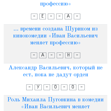
профессию»
-
Е
-
-
А
-
... времени создана Шуриком из
кинокомедии «Иван Васильевич
меняет профессию»
-
А
-
-
Н
-
Александр Васильевич, который не
ест, пока не дадут орден
-
У
-
О
-
О
-
Роль Михаила Пуговкина в комедии
«Иван Васильевич меняет