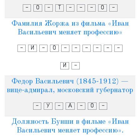
-
О
-
Т
-
-
-
О
-
Фамилия Жоржа из фильма «Иван
Васильевич меняет профессию»
-
И
-
О
-
-
-
-
-
-
И
-
Федор Васильевич (1845-1912) —
вице-адмирал, московский губернатор
-
У
-
А
-
О
-
Должность Бунши в фильме «Иван
Васильевич меняет профессию».