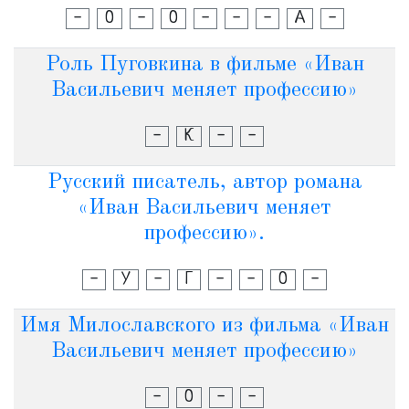
-
О
-
О
-
-
-
А
-
Роль Пуговкина в фильме «Иван
Васильевич меняет профессию»
-
К
-
-
Русский писатель, автор романа
«Иван Васильевич меняет
профессию».
-
У
-
Г
-
-
О
-
Имя Милославского из фильма «Иван
Васильевич меняет профессию»
-
О
-
-