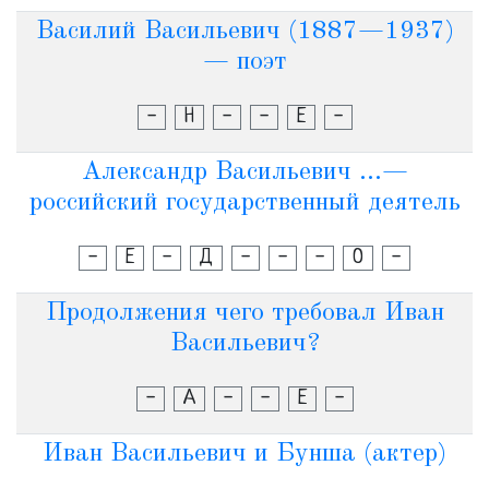
Василий Васильевич (1887—1937)
— поэт
-
Н
-
-
Е
-
Александр Васильевич ...—
российский государственный деятель
-
Е
-
Д
-
-
-
О
-
Продолжения чего требовал Иван
Васильевич?
-
А
-
-
Е
-
Иван Васильевич и Бунша (актер)