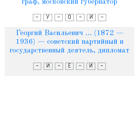
граф, московский губернатор
-
У
-
О
-
И
-
Георгий Васильевич ... (1872 —
1936) — советский партийный и
государственный деятель, дипломат
-
И
-
Е
-
И
-