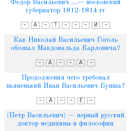
Федор Васильевич ...— московский
губернатор 1812-1814 гг
-
А
-
Т
-
-
-
И
-
Как Николай Васильевич Гоголь
обозвал Макдональда Карловича?
-
А
-
-
А
-
Продолжения чего требовал
пьяненький Иван Васильевич Бунша?
-
А
-
-
Е
-
(Петр Васильевич) — первый русский
доктор медицины и философии