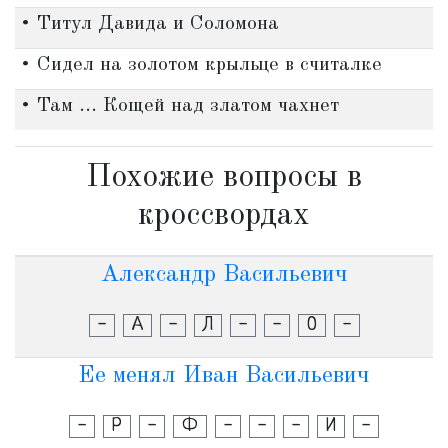
• Титул Давида и Соломона
• Сидел на золотом крыльце в считалке
• Там ... Кощей над златом чахнет
Похожие вопросы в
кроссвордах
Александр Васильевич
-
А
-
Л
-
-
О
-
Ее менял Иван Васильевич
-
Р
-
Ф
-
-
-
И
-