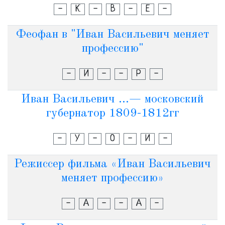
-
К
-
В
-
Е
-
Феофан в "Иван Васильевич меняет
профессию"
-
И
-
-
Р
-
Иван Васильевич ...— московский
губернатор 1809-1812гг
-
У
-
О
-
И
-
Режиссер фильма «Иван Васильевич
меняет профессию»
-
А
-
-
А
-