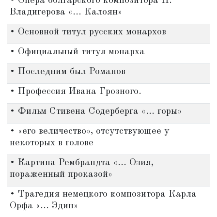
• Опера болгарского композитора П.
Владигерова «... Калоян»
• Основной титул русских монархов
• Официальный титул монарха
• Последним был Романов
• Профессия Ивана Грозного.
• Фильм Стивена Содерберга «... горы»
• «его величество», отсутствующее у
некоторых в голове
• Картина Рембрандта «... Озия,
пораженный проказой»
• Трагедия немецкого композитора Карла
Орфа «... Эдип»