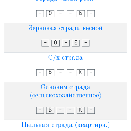
-
О
-
-
Б
-
Зерновая страда весной
-
О
-
Е
-
С/х страда
-
Б
-
-
К
-
Синоним страда
(сельскохозяйственное)
-
Б
-
-
К
-
Пыльная страда (квартирн.)