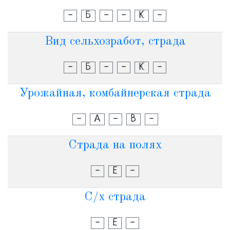
-
Б
-
-
К
-
Вид сельхозработ, страда
-
Б
-
-
К
-
Урожайная, комбайнерская страда
-
А
-
В
-
Страда на полях
-
Е
-
С/х страда
-
Е
-