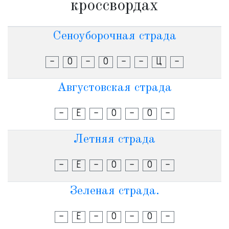
кроссвордах
Сеноуборочная страда
-
О
-
О
-
-
Ц
-
Августовская страда
-
Е
-
О
-
О
-
Летняя страда
-
Е
-
О
-
О
-
Зеленая страда.
-
Е
-
О
-
О
-