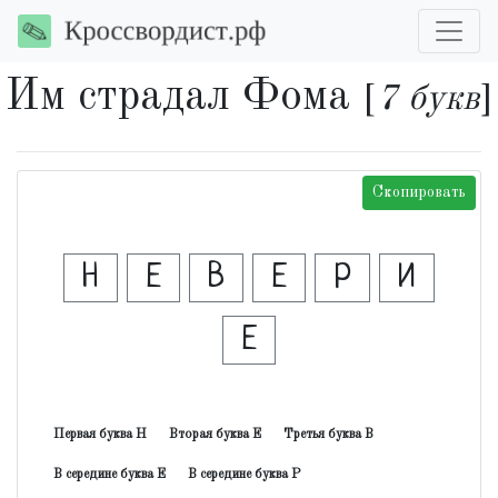
Им страдал Фома
[
7 букв
]
Скопировать
Н
Е
В
Е
Р
И
Е
Первая буква Н
Вторая буква Е
Третья буква В
В середине буква Е
В середине буква Р