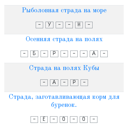
Рыболовная страда на море
-
У
-
-
Н
-
Осенняя страда на полях
-
Б
-
Р
-
-
-
А
-
Страда на полях Кубы
-
А
-
Р
-
Страда, заготавливающая корм для
буренок.
-
Е
-
О
-
О
-