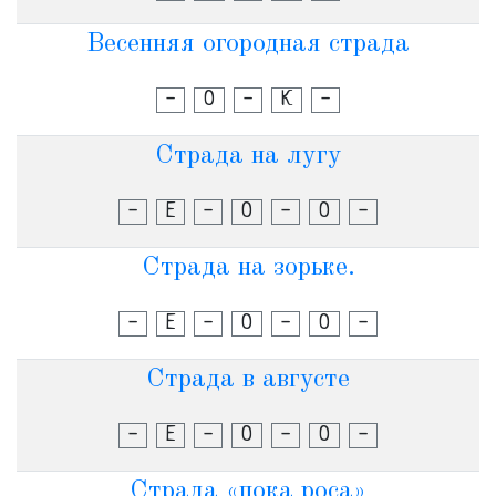
Весенняя огородная страда
-
О
-
К
-
Страда на лугу
-
Е
-
О
-
О
-
Страда на зорьке.
-
Е
-
О
-
О
-
Страда в августе
-
Е
-
О
-
О
-
Страда «пока роса»