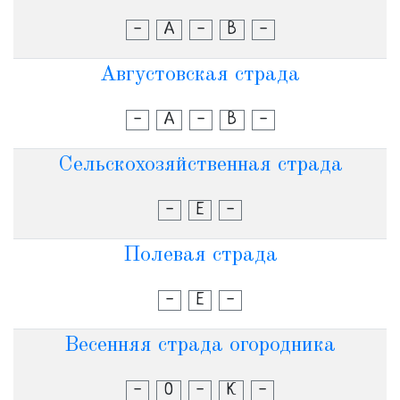
-
А
-
В
-
Августовская страда
-
А
-
В
-
Сельскохозяйственная страда
-
Е
-
Полевая страда
-
Е
-
Весенняя страда огородника
-
О
-
К
-