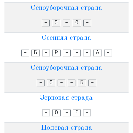
Сеноуборочная страда
-
О
-
О
-
Осенняя страда
-
Б
-
Р
-
-
-
А
-
Сеноуборочная страда
-
О
-
-
Б
-
Зерновая страда
-
О
-
Е
-
Полевая страда