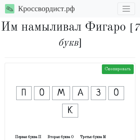
Им намыливал Фигаро
[
7
букв
]
Скопировать
П
О
М
А
З
О
К
Первая буква П
Вторая буква О
Третья буква М