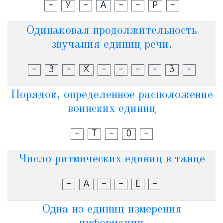
-
У
-
А
-
-
Р
-
Одинаковая продолжительность
звучания единиц речи.
-
З
-
Х
-
-
-
-
З
-
Порядок, определенное расположение
воинских единиц
-
Т
-
О
-
Число ритмических единиц в танце
-
А
-
-
Е
-
Одна из единиц измерения