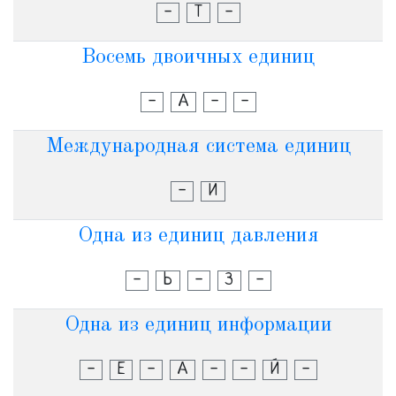
-
Т
-
Восемь двоичных единиц
-
А
-
-
Международная система единиц
-
И
Одна из единиц давления
-
Ь
-
З
-
Одна из единиц информации
-
Е
-
А
-
-
Й
-