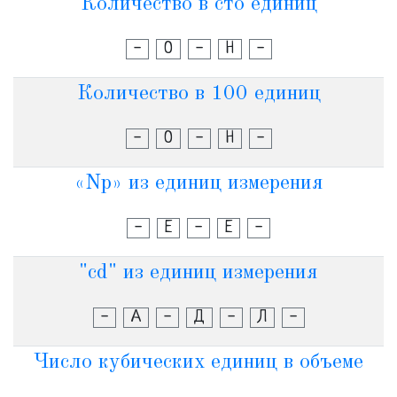
Количество в сто единиц
-
О
-
Н
-
Количество в 100 единиц
-
О
-
Н
-
«Np» из единиц измерения
-
Е
-
Е
-
"cd" из единиц измерения
-
А
-
Д
-
Л
-
Число кубических единиц в объеме