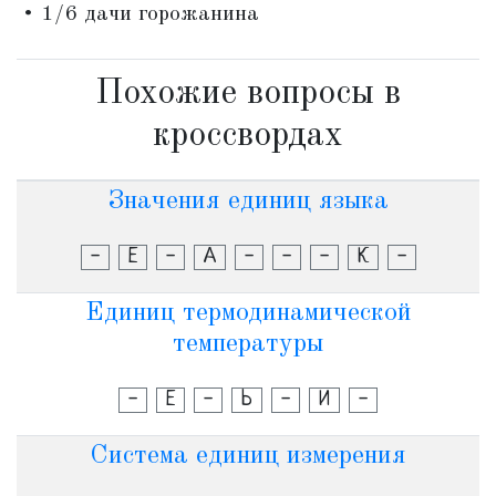
• 1/6 дачи горожанина
Похожие вопросы в
кроссвордах
Значения единиц языка
-
Е
-
А
-
-
-
К
-
Единиц термодинамической
температуры
-
Е
-
Ь
-
И
-
Система единиц измерения