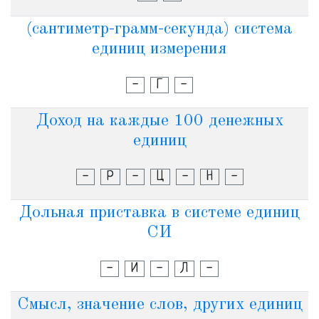
(сантиметр-грамм-секунда) система
единиц измерения
-
Г
-
Доход на каждые 100 денежных
единиц
-
Р
-
Ц
-
Н
-
Дольная приставка в системе единиц
СИ
-
И
-
Л
-
Смысл, значение слов, других единиц