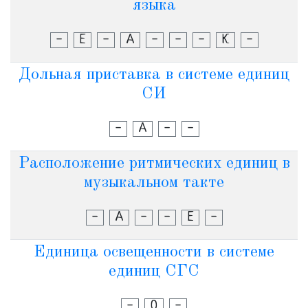
языка
-
Е
-
А
-
-
-
К
-
Дольная приставка в системе единиц
СИ
-
А
-
-
Расположение ритмических единиц в
музыкальном такте
-
А
-
-
Е
-
Единица освещенности в системе
единиц СГС
-
О
-