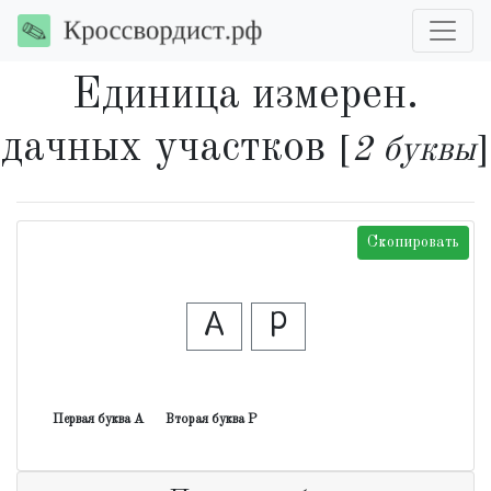
Единица измерен.
дачных участков
[
2 буквы
]
Скопировать
А
Р
Первая буква А
Вторая буква Р