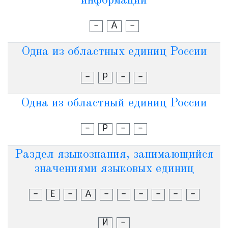
информации
-
А
-
Одна из областных единиц России
-
Р
-
-
Одна из областный единиц России
-
Р
-
-
Раздел языкознания, занимающийся
значениями языковых единиц
-
Е
-
А
-
-
-
-
-
-
И
-