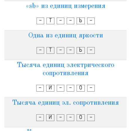
«sb» из единиц измерения
-
Т
-
-
Ь
-
Одна из единиц яркости
-
Т
-
-
Ь
-
Тысяча единиц электрического
сопротивления
-
И
-
-
О
-
Тысяча единиц эл. сопротивления
-
И
-
-
О
-