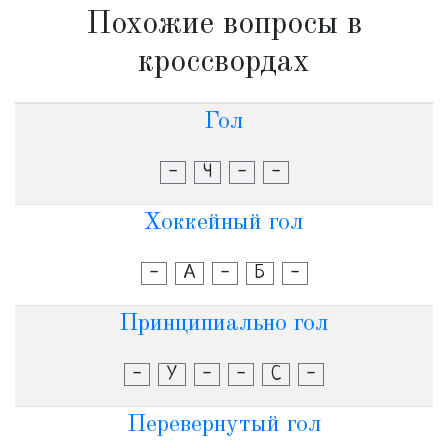
Похожие вопросы в
кроссвордах
Гол
-
Ч
-
-
Хоккейный гол
-
А
-
Б
-
Принципиально гол
-
У
-
-
С
-
Перевернутый гол