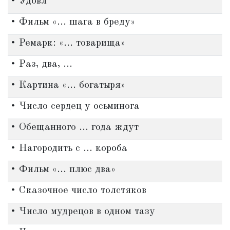
• Удовл
• Фильм «... шага в бреду»
• Ремарк: «... товарища»
• Раз, два, ...
• Картина «... богатыря»
• Число сердец у осьминога
• Обещанного ... года ждут
• Нагородить с ... короба
• Фильм «... плюс два»
• Сказочное число толстяков
• Число мудрецов в одном тазу