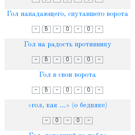
Гол нападающего, спутавшего ворота
-
В
-
О
-
О
-
Гол на радость противнику
-
В
-
О
-
О
-
Гол в свои ворота
-
В
-
О
-
О
-
«гол, как ...» (о бедняке)
-
О
-
О
-