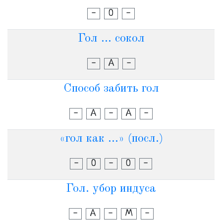
-
О
-
Гол ... сокол
-
А
-
Способ забить гол
-
А
-
А
-
«гол как ...» (посл.)
-
О
-
О
-
Гол. убор индуса
-
А
-
М
-