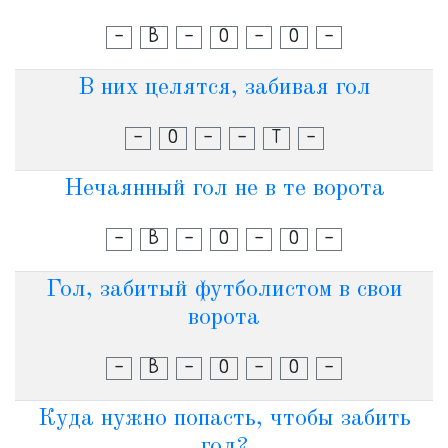
-
В
-
О
-
О
-
В них целятся, забивая гол
-
О
-
-
Т
-
Нечаянный гол не в те ворота
-
В
-
О
-
О
-
Гол, забитый футболистом в свои
ворота
-
В
-
О
-
О
-
Куда нужно попасть, чтобы забить
гол?