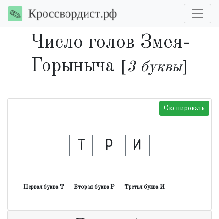
Число голов Змея-
Горыныча
[
3 буквы
]
Скопировать
Т
Р
И
Первая буква Т
Вторая буква Р
Третья буква И