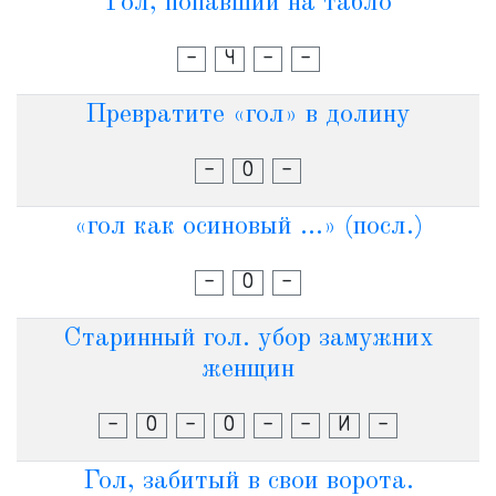
Гол, попавший на табло
-
Ч
-
-
Превратите «гол» в долину
-
О
-
«гол как осиновый ...» (посл.)
-
О
-
Старинный гол. убор замужних
женщин
-
О
-
О
-
-
И
-
Гол, забитый в свои ворота.