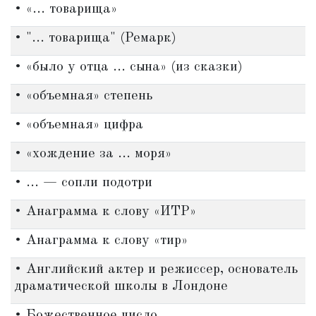
• «... товарища»
• "... товарища" (Ремарк)
• «было у отца ... сына» (из сказки)
• «объемная» степень
• «объемная» цифра
• «хождение за ... моря»
• ... — сопли подотри
• Анаграмма к слову «ИТР»
• Анаграмма к слову «тир»
• Английский актер и режиссер, основатель
драматической школы в Лондоне
• Божественное число