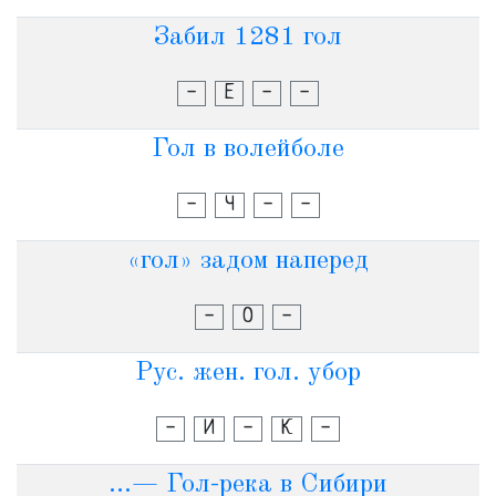
Забил 1281 гол
-
Е
-
-
Гол в волейболе
-
Ч
-
-
«гол» задом наперед
-
О
-
Рус. жен. гол. убор
-
И
-
К
-
...— Гол-река в Сибири