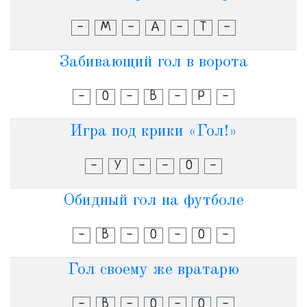
-
М
-
А
-
Т
-
Забивающий гол в ворота
-
О
-
В
-
Р
-
Игра под крики «Гол!»
-
У
-
-
О
-
Обидный гол на футболе
-
В
-
О
-
О
-
Гол своему же вратарю
-
В
-
О
-
О
-