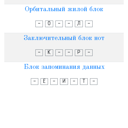
Орбитальный жилой блок
-
О
-
-
Л
-
Заключительный блок нот
-
К
-
-
Р
-
Блок запоминания данных
-
Е
-
И
-
Т
-