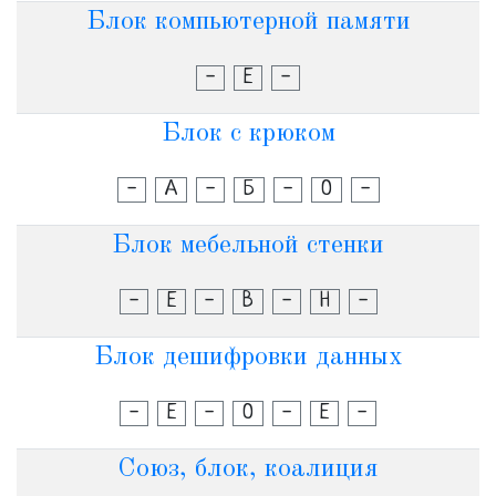
Блок компьютерной памяти
-
Е
-
Блок с крюком
-
А
-
Б
-
О
-
Блок мебельной стенки
-
Е
-
В
-
Н
-
Блок дешифровки данных
-
Е
-
О
-
Е
-
Союз, блок, коалиция