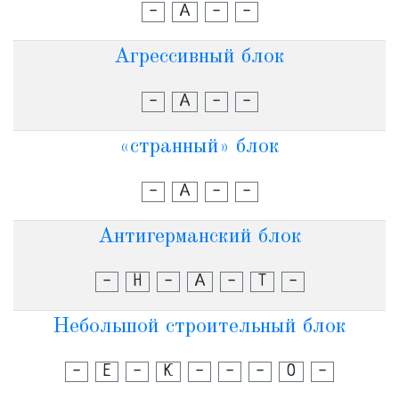
-
А
-
-
Агрессивный блок
-
А
-
-
«странный» блок
-
А
-
-
Антигерманский блок
-
Н
-
А
-
Т
-
Небольшой строительный блок
-
Е
-
К
-
-
-
О
-