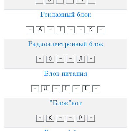
-
Б
-
-
М
-
Рекламный блок
-
А
-
Т
-
-
К
-
Радиоэлектронный блок
-
О
-
-
Л
-
Блок питания
-
Д
-
П
-
Е
-
"Блок"нот
-
К
-
-
Р
-