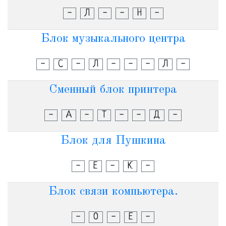
-
Л
-
-
Н
-
Блок музыкального центра
-
С
-
Л
-
-
-
Л
-
Сменный блок принтера
-
А
-
Т
-
-
Д
-
Блок для Пушкина
-
Е
-
К
-
Блок связи компьютера.
-
О
-
Е
-