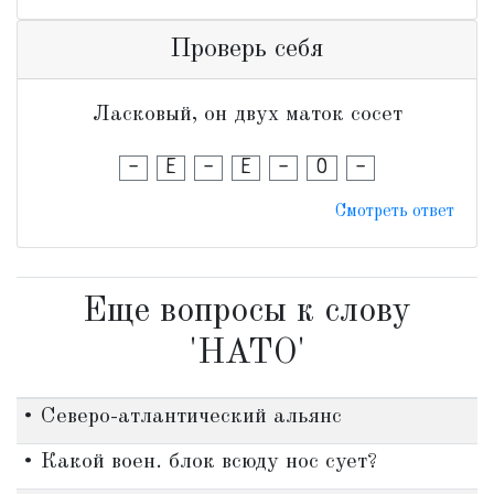
Проверь себя
Ласковый, он двух маток сосет
-
Е
-
Е
-
О
-
Смотреть ответ
Еще вопросы к слову
'НАТО'
• Северо-атлантический альянс
• Какой воен. блок всюду нос сует?