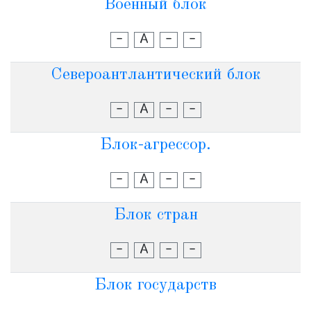
Военный блок
-
А
-
-
Североантлантический блок
-
А
-
-
Блок-агрессор.
-
А
-
-
Блок стран
-
А
-
-
Блок государств