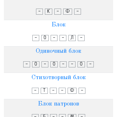
-
К
-
Ф
-
Блок
-
О
-
-
Л
-
Одиночный блок
-
О
-
О
-
-
О
-
Стихотворный блок
-
Т
-
-
Ф
-
Блок патронов