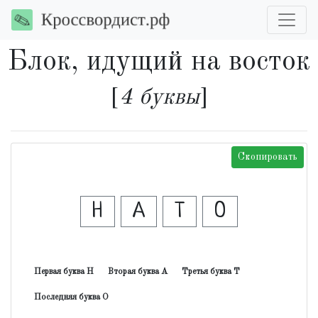
Блок, идущий на восток
[
4 буквы
]
Скопировать
Н
А
Т
О
Первая буква Н
Вторая буква А
Третья буква Т
Последняя буква О