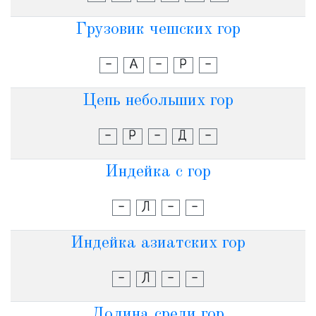
Грузовик чешских гор
-
А
-
Р
-
Цепь небольших гор
-
Р
-
Д
-
Индейка с гор
-
Л
-
-
Индейка азиатских гор
-
Л
-
-
Долина среди гор