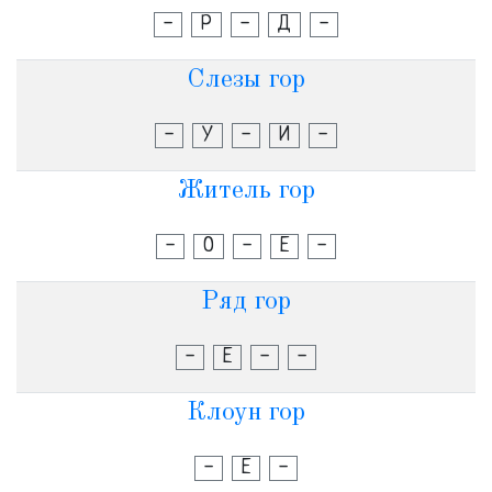
-
Р
-
Д
-
Слезы гор
-
У
-
И
-
Житель гор
-
О
-
Е
-
Ряд гор
-
Е
-
-
Клоун гор
-
Е
-