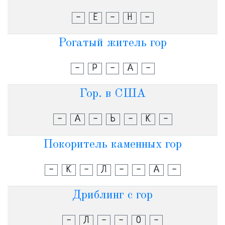
-
Е
-
Н
-
Рогатый житель гор
-
Р
-
А
-
Гор. в США
-
А
-
Ь
-
К
-
Покоритель каменных гор
-
К
-
Л
-
-
А
-
Дриблинг с гор
-
Л
-
-
О
-