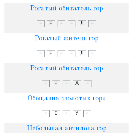
Рогатый обитатель гор
-
Р
-
-
Л
-
Рогатый житель гор
-
Р
-
-
Л
-
Рогатый обитатель гор
-
Р
-
А
-
Обещание «золотых гор»
-
О
-
У
-
Небольшая антилопа гор