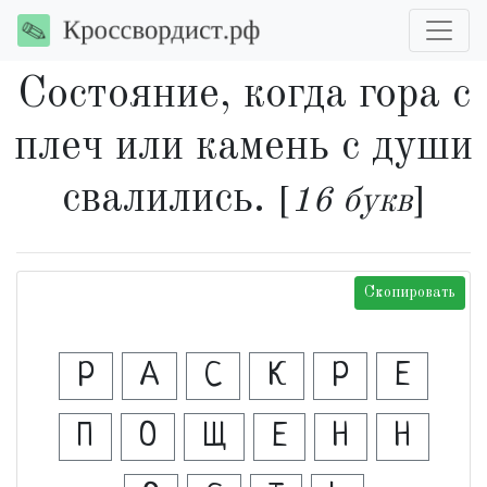
Состояние, когда гора с
плеч или камень с души
свалились.
[
16 букв
]
Скопировать
Р
А
С
К
Р
Е
П
О
Щ
Е
Н
Н