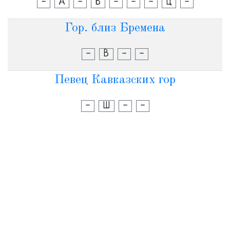
-
А
-
Ь
-
-
-
Ц
-
Гор. близ Бремена
-
В
-
-
Певец Кавказских гор
-
Ш
-
-