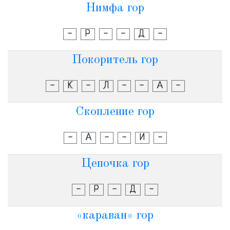
Нимфа гор
-
Р
-
-
Д
-
Покоритель гор
-
К
-
Л
-
-
А
-
Скопление гор
-
А
-
-
И
-
Цепочка гор
-
Р
-
Д
-
«караван» гор