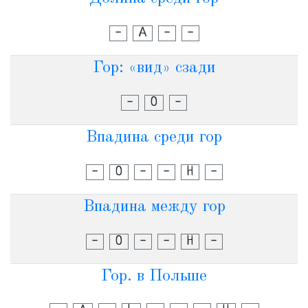
-
А
-
-
Гор: «вид» сзади
-
О
-
Впадина среди гор
-
О
-
-
Н
-
Впадина между гор
-
О
-
-
Н
-
Гор. в Польше