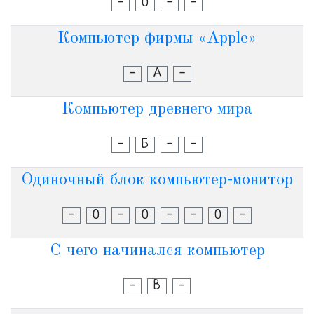
-
О
-
-
Компьютер фирмы «Apple»
-
А
-
Компьютер древнего мира
-
Б
-
-
Одиночный блок компьютер-монитор
-
О
-
О
-
-
О
-
С чего начинался компьютер
-
В
-