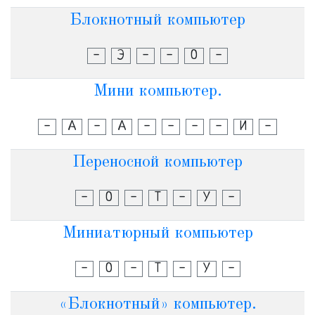
Блокнотный компьютер
-
Э
-
-
О
-
Мини компьютер.
-
А
-
А
-
-
-
-
И
-
Переносной компьютер
-
О
-
Т
-
У
-
Миниатюрный компьютер
-
О
-
Т
-
У
-
«Блокнотный» компьютер.