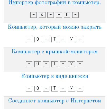
Импортер фотографий в компьютер.
-
К
-
-
Е
-
Компьютер, который можно закрыть
-
О
-
Т
-
У
-
Компьютер с крышкой-монитором
-
О
-
Т
-
У
-
Компьютер в виде книжки
-
О
-
Т
-
У
-
Соединяет компьютер с Интернетом