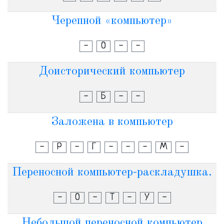
Черепной «компьютер»
-
О
-
-
Доисторический компьютер
-
Б
-
-
Заложена в компьютер
-
Р
-
Г
-
-
-
М
-
Переносной компьютер-раскладушка.
-
О
-
Т
-
У
-
Небольшой переносной компьютер