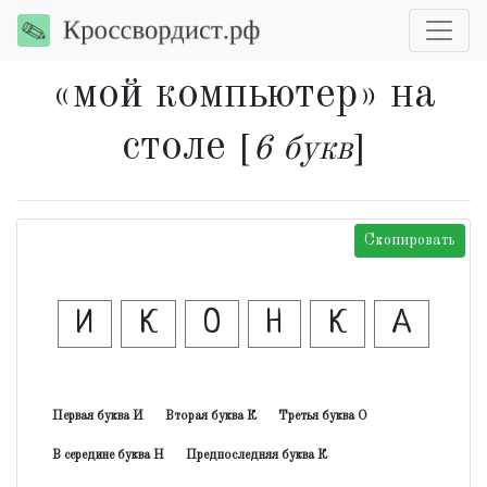
«мой компьютер» на
столе
[
6 букв
]
Скопировать
И
К
О
Н
К
А
Первая буква И
Вторая буква К
Третья буква О
В середине буква Н
Предпоследняя буква К