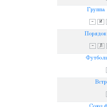
Группа 
-
И
Порядок
-
Л
Футболь
Встр
Союз ф