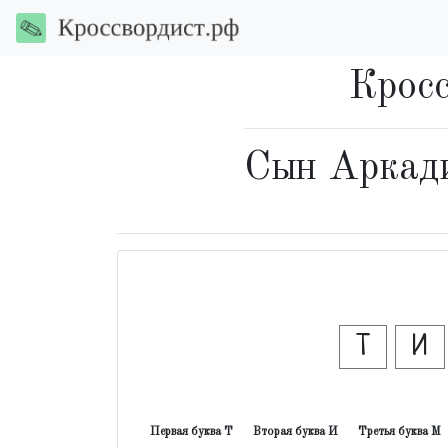
Кросс
Сын Аркади
Т
И
Первая буква Т
Вторая буква И
Третья буква М