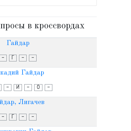
просы в кроссвордах
Гайдар
-
Г
-
-
кадий Гайдар
-
И
-
О
-
йдар, Лигачев
-
Г
-
-