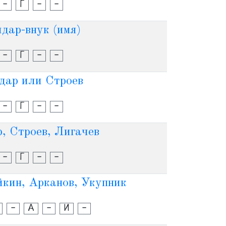
-
Г
-
-
дар-внук (имя)
-
Г
-
-
дар или Строев
-
Г
-
-
, Строев, Лигачев
-
Г
-
-
йкин, Арканов, Укупник
-
А
-
И
-