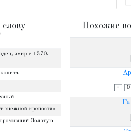
 слову
Похожие во
'
дец, эмир с 1370,
Ар
аконита
-
О
езный
Га
т снежной крепости»
згромивший Золотую