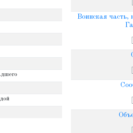
Воинская часть,
Га
адшего
Соо
а
ндой
Объе