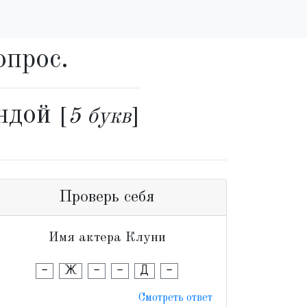
опрос.
андой
[
5 букв
]
Проверь себя
Имя актера Клуни
-
Ж
-
-
Д
-
Смотреть ответ