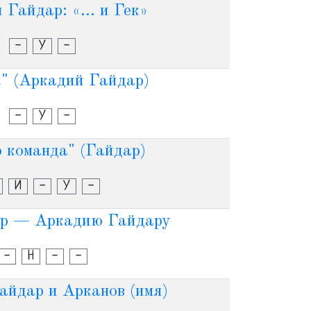
Гайдар: «... и Гек»
-
У
-
ек" (Аркадий Гайдар)
-
У
-
го команда" (Гайдар)
И
-
У
-
ар — Аркадию Гайдару
-
Н
-
-
айдар и Арканов (имя)