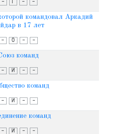
-
Г
-
-
 которой командовал Аркадий
йдар в 17 лет
-
О
-
-
Союз команд
-
И
-
-
бщество команд
-
И
-
-
динение команд
-
И
-
-