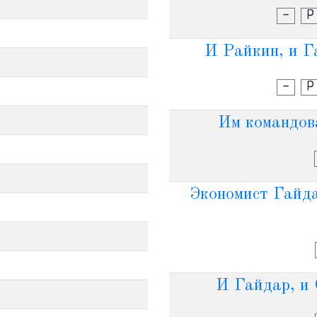
-
Р
И Райкин, и Г
-
Р
Им командов
Экономист Гайд
И Гайдар, и 