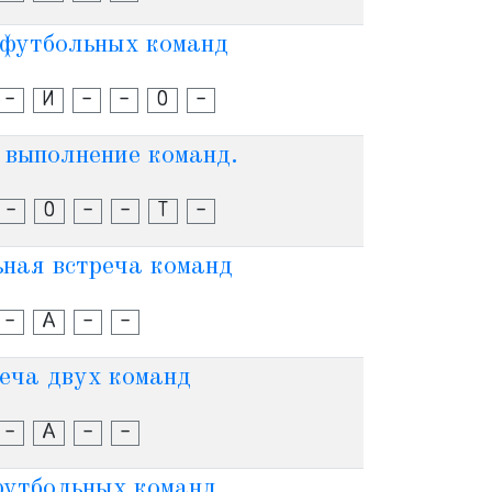
футбольных команд
-
И
-
-
О
-
 выполнение команд.
-
О
-
-
Т
-
ная встреча команд
-
А
-
-
еча двух команд
-
А
-
-
утбольных команд