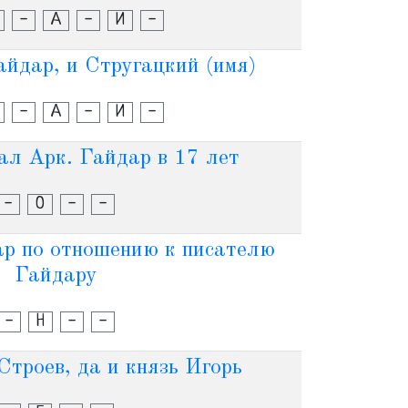
-
А
-
И
-
айдар, и Стругацкий (имя)
-
А
-
И
-
ал Арк. Гайдар в 17 лет
-
О
-
-
ар по отношению к писателю
Гайдару
-
Н
-
-
Строев, да и князь Игорь