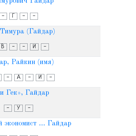
Тимурович Гайдар
-
Г
-
-
 Тимура (Гайдар)
В
-
-
И
-
ар, Райкин (имя)
-
А
-
И
-
. и Гек», Гайдар
-
У
-
 экономист ... Гайдар