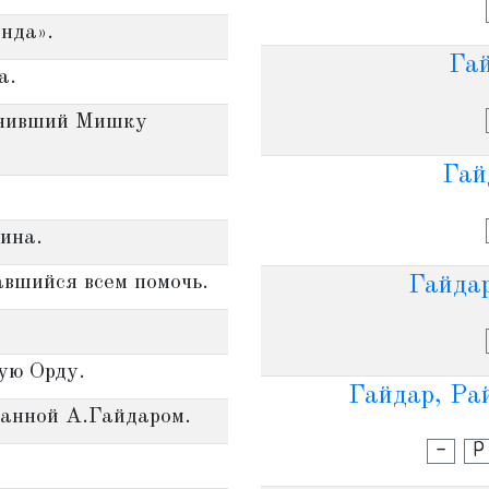
анда».
Гай
а.
унивший Мишку
Гай
ина.
авшийся всем помочь.
Гайдар
ую Орду.
Гайдар, Ра
данной А.Гайдаром.
-
Р