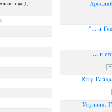
Аркадий 
мпозитора Д.
а
"... и Г
"... и е
-
Егор Гайд
Укупник, Г