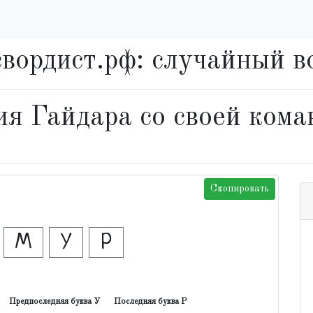
вордист.рф: случайный в
я Гайдара со своей ком
Скопировать
М
У
Р
Предпоследняя буква У
Последняя буква Р