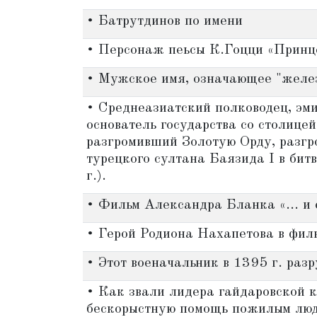
• Батрутдинов по имени
• Персонаж пеьсы К.Гоцци «Принц
• Мужское имя, означающее "желез
• Среднеазиатский полководец, эми
основатель государства со столице
разгромивший Золотую Орду, разг
турецкого султана Баязида I в бит
г.).
• Фильм Александра Бланка «... и 
• Герой Родиона Нахапетова в фил
• Этот военачальник в 1395 г. раз
• Как звали лидера гайдаровской 
бескорыстную помощь пожилым лю