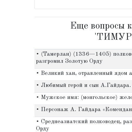
Еще вопросы к
'ТИМУР
• (Тамерлан) (1336—1405) полково
разгромил Золотую Орду
• Великий хан, отравленный ядом 
• Любимый герой и сын А.Гайдара.
• Мужское имя: (монгольское) жел
• Персонаж А. Гайдара «Комендан
• Среднеазиатский полководец, ра
Орду