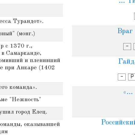
... 
есса Турандот».
Враг
ный" (монг.)
р с 1370 г.,
-
й в Самарканде,
ромивший и пленивший
Гайд
ве при Анкаре (1402
-
Р
его команда».
«..
ьме "Нежность"
рушил город Елец.
Российский
команды, оказывавшей
дям